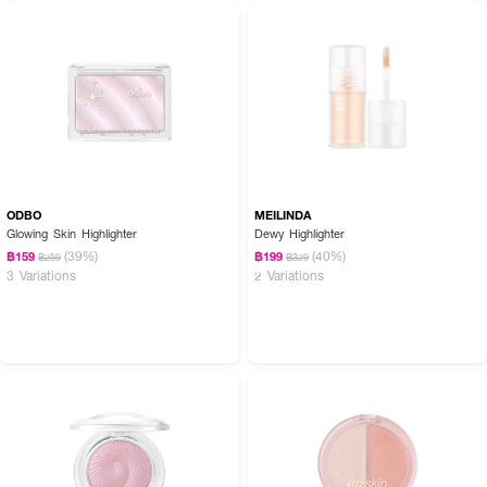
ODBO
MEILINDA
Glowing Skin Highlighter
Dewy Highlighter
(39%)
(40%)
฿159
฿199
฿259
฿329
3 Variations
2 Variations