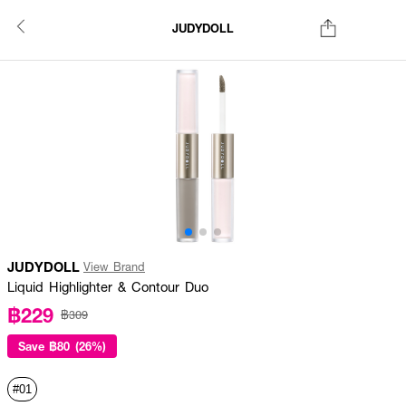
JUDYDOLL
JUDYDOLL
View Brand
Liquid Highlighter & Contour Duo
฿229
฿309
Save
฿80 (26%)
#01