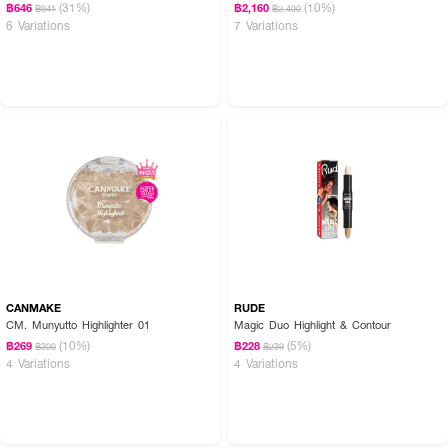
(31%)
(10%)
฿646
฿2,160
฿941
฿2,400
6 Variations
7 Variations
CANMAKE
RUDE
CM. Munyutto Highlighter 01
Magic Duo Highlight & Contour
(10%)
(5%)
฿269
฿228
฿300
฿239
4 Variations
4 Variations