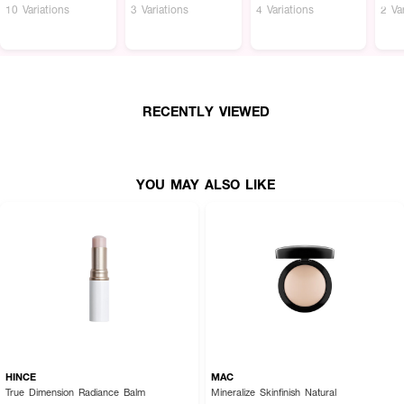
ความชำนาญ ไม่ว่าจะเป็นมือใหม่หรือสายเมคอัพมือโปร
10 Variations
3 Variations
4 Variations
2 Va
· จูดี้ดอล ไฮไลท์ แอนด์ คอนทัวร์ พาเลท
· ไฮไลท์หน้าให้ดูฉ่ำวาวแบบสาวเกาหลี
· คอนทัวร์โครงหน้าให้คมชัด มีมิติทุกองศา
RECENTLY VIEWED
· เฉดสีที่เข้ากับโทนผิวคนเอเชียโดยเฉพาะ
· เนื้อเนียนละเอียด เกลี่ยง่าย ไม่เป็นคราบ
· เหมาะกับลุคแต่งหน้าธรรมชาติหรือแต่งหน้าแน่น
YOU MAY ALSO LIKE
· มือใหม่ก็ใช้ได้ง่าย สวยเป๊ะทุกวัน
How to Use:
· ใช้แปรงสำหรับไฮไลท์แตะเนื้อผลิตภัณฑ์แล้วปัดบริเวณสันจมูก โหนกแก้ม และหน้า
ผาก
· ใช้แปรงคอนทัวร์แตะบริเวณกรอบหน้า ข้างจมูก และแนวขากรรไกร
· เบลนด์ให้สีดูกลืนไปกับผิวเพื่อผลลัพธ์ที่ดูธรรมชาติ
HINCE
MAC
True Dimension Radiance Balm
Mineralize Skinfinish Natural
· ใช้หลังลงรองพื้นและแป้งเซ็ตเมคอัพแล้วเพื่อความติดทนนานตลอดวัน