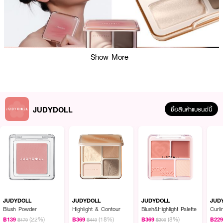
Show More
JUDYDOLL
ซื้อสินค้าแบรนด์นี้
ผลลัพธ์ที่ได้:
JUDYDOLL Highlight & Contour Palette ช่วยให้ใบหน้าดูมีมิติโดดเด่นยิ่งขึ้น
ด้วยพาเลทที่รวมไฮไลท์และคอนทัวร์ไว้ในตลับเดียว มีทั้งเนื้อแมทท์และชิมเมอร์ ที่มอบ
ความโกลว์แบบธรรมชาติ พร้อมเฉดสีคอนทัวร์ที่เกลี่ยง่าย ไม่เป็นปื้น เบลนด์แล้ว
JUDYDOLL
JUDYDOLL
JUDYDOLL
JUD
แนบสนิทกับผิว ใช้ได้ทั้งแต่งหน้าโทนใสแบบเกาหลี และแต่งหน้าออกงานให้หน้าชัด
Blush Powder
Highlight & Contour
Blush&Highlight Palette
Curl
คอนทัวร์กรอบหน้าคมชัด จมูกดูโด่งขึ้นโดยไม่ต้องพึ่งแอพ เหมาะสำหรับทุกระดับ
(22%)
(18%)
(8%)
฿139
฿369
฿369
฿22
฿179
฿449
฿399