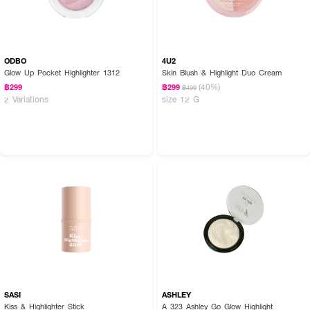
ODBO
4U2
Glow Up Pocket Highlighter 1312
Skin Blush & Highlight Duo Cream
(40%)
฿299
฿299
฿499
2 Variations
size 12 G
SASI
ASHLEY
Kiss & Highlighter Stick
A 323 Ashley Go Glow Highlight