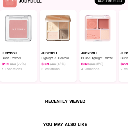
JUDYDOLL
ซื้อสินค้าแบรนด์นี้
JUDYDOLL
JUDYDOLL
JUDYDOLL
JUD
Blush Powder
Highlight & Contour
Blush&Highlight Palette
Curl
(22%)
(18%)
(8%)
฿139
฿369
฿369
฿22
฿179
฿449
฿399
10 Variations
3 Variations
4 Variations
2 Va
RECENTLY VIEWED
YOU MAY ALSO LIKE