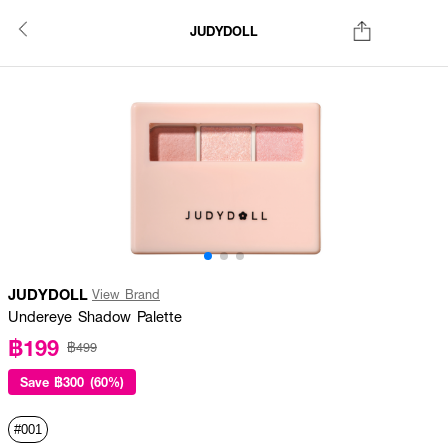
JUDYDOLL
JUDYDOLL
View Brand
Undereye Shadow Palette
฿199
฿499
Save
฿300 (60%)
#001