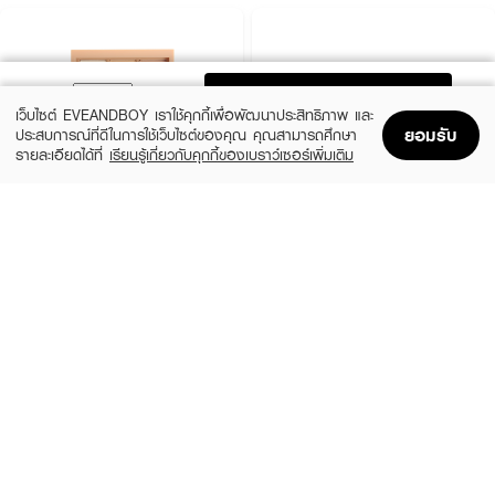
ADD TO BAG
เว็บไซต์ EVEANDBOY เราใช้คุกกี้เพื่อพัฒนาประสิทธิภาพ และ
ยอมรับ
ประสบการณ์ที่ดีในการใช้เว็บไซต์ของคุณ คุณสามารถศึกษา
รายละเอียดได้ที่
เรียนรู้เกี่ยวกับคุกกี้ของเบราว์เซอร์เพิ่มเติม
Home
Home
Promotions
Promotions
Shopping Bag
Shopping Bag
Account
Account
3CE
SIVANNA
Mood Recipe Multi Eye Color Palette
HF7006-Chocolate Palette
Smoother
(36%)
฿229
฿359
(40%)
฿750
฿1,250
2 Variations
11 Variations