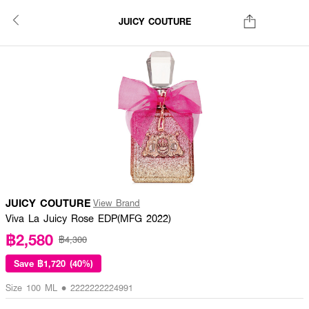
JUICY COUTURE
JUICY COUTURE
View Brand
Viva La Juicy Rose EDP(MFG 2022)
฿2,580
฿4,300
Save
฿1,720 (40%)
Size 100 ML • 2222222224991