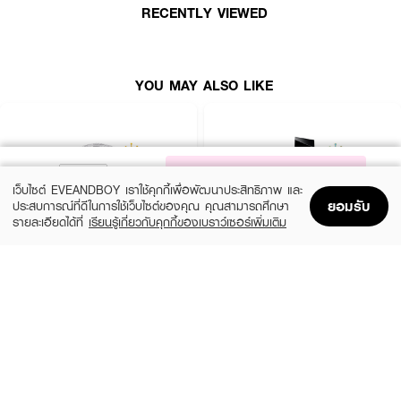
RECENTLY VIEWED
●
Base note :
Orris, Benzoin, Ambroxan.
● ขนาด 30
ml.
YOU MAY ALSO LIKE
How to Use :
ใช้ JUICY COUTURE Viva La Juicy Rose EDP
ฉีด
เพิ่มความหอมตาม
ร่างกายหรือจุดชีพจรหลังอาบน้ำหรือก่อนนอน
NOTIFY ME
เว็บไซต์ EVEANDBOY เราใช้คุกกี้เพื่อพัฒนาประสิทธิภาพ และ
ยอมรับ
ประสบการณ์ที่ดีในการใช้เว็บไซต์ของคุณ คุณสามารถศึกษา
รายละเอียดได้ที่
เรียนรู้เกี่ยวกับคุกกี้ของเบราว์เซอร์เพิ่มเติม
Home
Home
Promotions
Promotions
Shopping Bag
Shopping Bag
Account
Account
CHLOE
YVES SAINT LAURENT
Signature EDP Mini
Libre EDP
(36%)
(10%)
฿1,399
฿3,555
฿2,200
฿3,950
size 20 ML
3 Variations