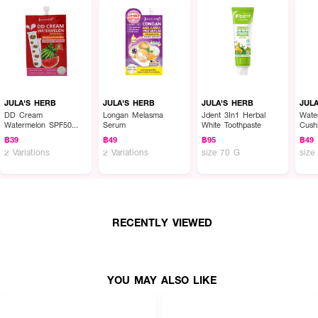
JULA'S HERB
JULA'S HERB
JULA'S HERB
JUL
DD Cream
Longan Melasma
Jdent 3In1 Herbal
Wate
Watermelon SPF50
Serum
White Toothpaste
Cush
PA+++
฿39
฿49
฿95
฿49
2 Variations
2 Variations
size 70 G
size
RECENTLY VIEWED
YOU MAY ALSO LIKE