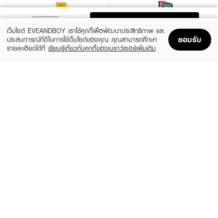
ADD TO BAG
เว็บไซต์ EVEANDBOY เราใช้คุกกี้เพื่อพัฒนาประสิทธิภาพ และ
ยอมรับ
ประสบการณ์ที่ดีในการใช้เว็บไซต์ของคุณ คุณสามารถศึกษา
รายละเอียดได้ที่
เรียนรู้เกี่ยวกับคุกกี้ของเบราว์เซอร์เพิ่มเติม
Home
Home
Promotions
Promotions
Shopping Bag
Shopping Bag
Account
Account
VELDENT
SPARKLE
Extreme Awake Toothpaste
Triple White Toothpaste
฿185
฿145
size 100 G
size 100 G