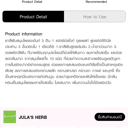
Product Detail
Recommended
Product Detail
How to Use
Product information
ยาสีฟันสมุนไพรเจเด้นท์ 3 อิน 1 เฮอร์เบิลไวท์ ทูธเพสท์ สูตรออริจินัล
ประสาน 3 ขั้นตอนใน 1 เดียวคือ 1.ยาสีฟันสูตรเข้มข้น 2.น้ำยาบ้วนปาก 3.
เจลฟอกสีฟัน ที่มาพร้อมคุณประโยชน์ที่ช่วยให้ฟันขาว ลมหายใจสดชื่น และช่วย
ลดกลิ่นปาก จากสมุนไพรทั้ง 10 ชนิด ที่ช่วยทำความสะอาดพร้อมดูแลปัญหา
ภายในช่องปากอย่างครบสูตร ช่วยลดการสะสมของแบคทีเรียซึ่งเป็นสาเหตุของ
ฟันผุ ลดการสะสมของคราบพลัค คราบสกปรก คราบชา กาแฟ และบุหรี่ ซึ่ง
เป็นสาเหตุหนึ่งของการเกิดหินปูน ช่วยบำรุงเหงือกและฟันให้แข็งแรง มีกลิ่น
หอมเย็นสมุนไพรลมหายใจสดชื่น ไม่แสบปาก เพิ่มความมั่นใจได้ตลอดวัน
JULA'S HERB
ซื้อสินค้าแบรนด์นี้