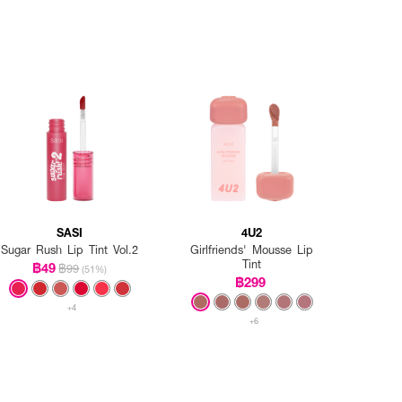
SASI
4U2
Sugar Rush Lip Tint Vol.2
Girlfriends' Mousse Lip
Tint
฿49
฿99
(51%)
฿299
+4
+6