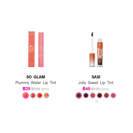
SO GLAM
SASI
Plummy Water Lip Tint
Jolly Sweet Lip Tint
฿29
฿49
฿289
฿129
(90%)
(62%)
+3