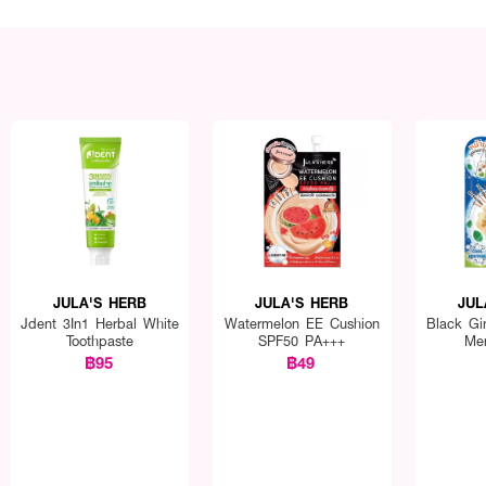
JULA'S HERB
JULA'S HERB
JUL
Jdent 3In1 Herbal White
Watermelon EE Cushion
Black Gi
Toothpaste
SPF50 PA+++
Me
฿95
฿49