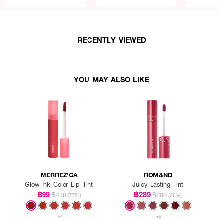
RECENTLY VIEWED
YOU MAY ALSO LIKE
MERREZ'CA
ROM&ND
Glow Ink Color Lip Tint
Juicy Lasting Tint
฿99
฿289
฿430
฿390
(77%)
(26%)
+4
+2