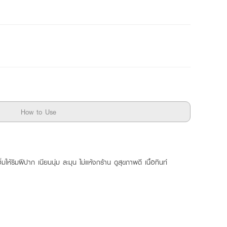
How to Use
้ริมฝีปาก เนียนนุ่ม ละมุน ไม่แห้งกร้าน ดูสุขภาพดี เนื้อทินท์