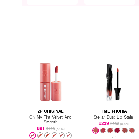
2P ORIGINAL
TIME PHORIA
Oh My Tint Velvet And
Stellar Dust Lip Stain
Smooth
฿239
฿599
(60%)
฿91
฿199
(54%)
+13