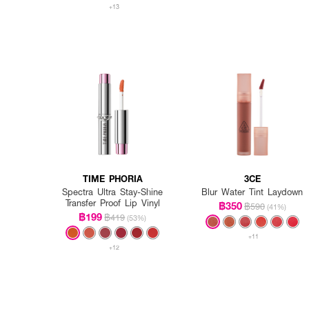
+13
TIME PHORIA
3CE
Spectra Ultra Stay-Shine
Blur Water Tint Laydown
Transfer Proof Lip Vinyl
฿350
฿590
(41%)
฿199
฿419
(53%)
+11
+12