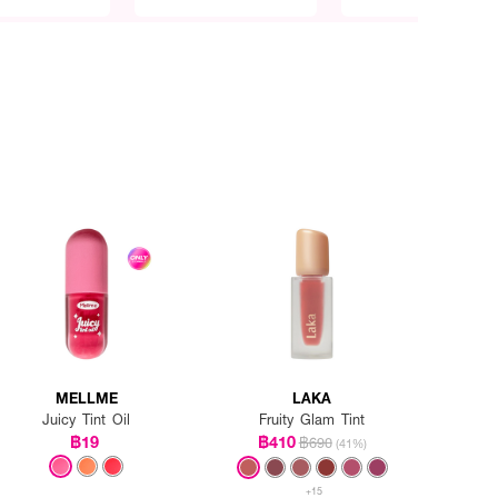
MELLME
LAKA
Juicy Tint Oil
Fruity Glam Tint
฿19
฿410
฿690
(41%)
+15