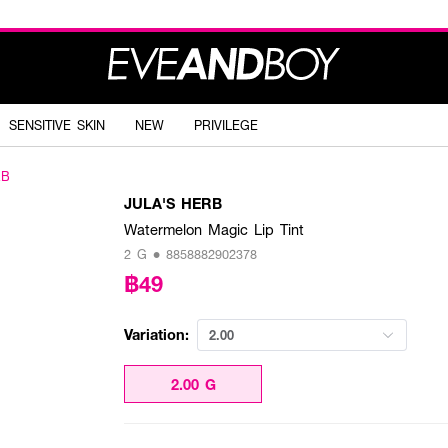
SENSITIVE SKIN
NEW
PRIVILEGE
RB
JULA'S HERB
Watermelon Magic Lip Tint
2 G • 8858882902378
฿49
Variation:
2.00
2.00 G