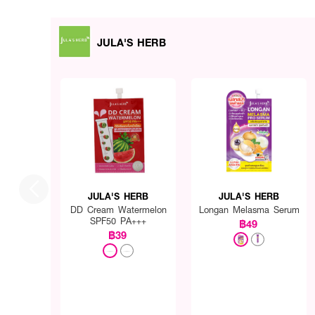
JULA'S HERB
JULA'S HERB
JULA'S HERB
DD Cream Watermelon
Longan Melasma Serum
SPF50 PA+++
฿49
฿39