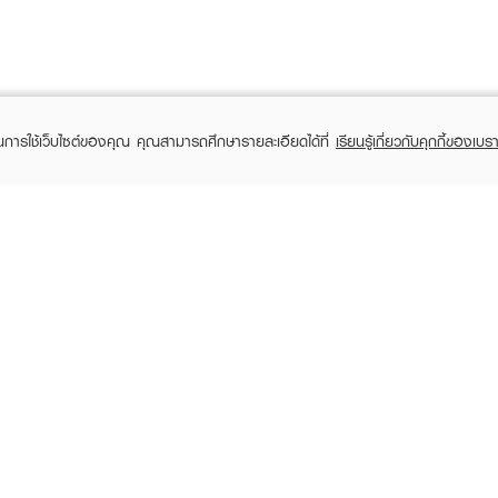
ในการใช้เว็บไซต์ของคุณ คุณสามารถศึกษารายละเอียดได้ที่
เรียนรู้เกี่ยวกับคุกกี้ของเบรา
TOMER CARE
EVEANDBOY MEMBER
 Shopping
Member registration
 store
t us