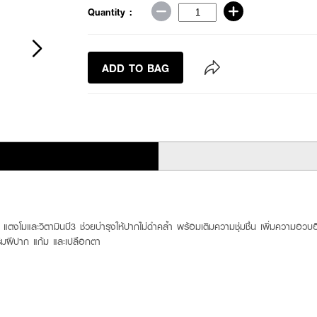
Quantity :
ADD TO BAG
งโมและวิตามินบี3 ช่วยบำรุงให้ปากไม่ดำคล้ำ พร้อมเติมความชุ่มชื่น เพิ่มความอวบอิ่มให
ริมฝีปาก แก้ม และเปลือกตา