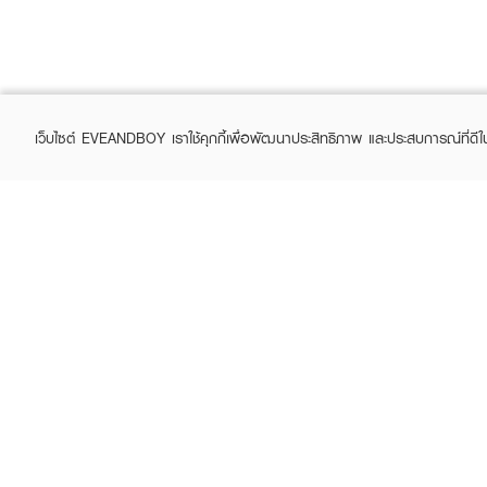
เว็บไซต์ EVEANDBOY เราใช้คุกกี้เพื่อพัฒนาประสิทธิภาพ และประสบการณ์ที่ดี
ABOUT EVEANDBOY
CUS
Brand story
Online
Privacy Policy
Find a
Terms and Conditions
Contac
Sell on EVEANDBOY
Whistleblowing