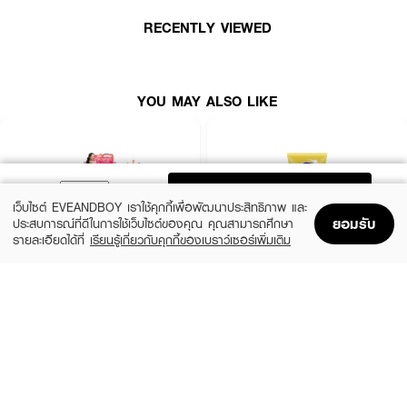
อย่างเป็นธรรมชาติ
RECENTLY VIEWED
· สำหรับผิวหน้าและผิวกาย ใช้ได้สำหรับทุกวัน
· เหมาะกับทุกกิจกรรมทั้ง Indoor และ Outdoor
YOU MAY ALSO LIKE
· FDA Registration No. : 20-1-6600025566
ADD TO BAG
เว็บไซต์ EVEANDBOY เราใช้คุกกี้เพื่อพัฒนาประสิทธิภาพ และ
ยอมรับ
ประสบการณ์ที่ดีในการใช้เว็บไซต์ของคุณ คุณสามารถศึกษา
รายละเอียดได้ที่
เรียนรู้เกี่ยวกับคุกกี้ของเบราว์เซอร์เพิ่มเติม
Home
Home
Promotions
Promotions
Shopping Bag
Shopping Bag
Account
Account
MIZUMI
VASELINE
UV Bright Body Serum SPF50+ PA++++
Healthy Bright Sun + Pollution Protection
Serum SPF50+ PA++++
(50%)
฿195
฿390
฿289
size 180 ML
size 300 ML