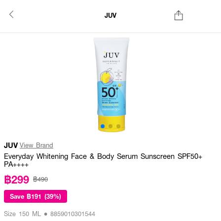
JUV
JUV
View Brand
Everyday Whitening Face & Body Serum Sunscreen SPF50+
PA++++
฿299
฿490
Save
฿191 (39%)
Size 150 ML • 8859010301544