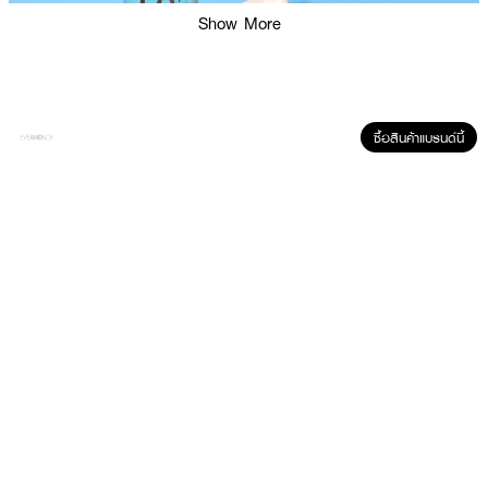
Show More
ซื้อสินค้าแบรนด์นี้
ผลลัพธ์ที่ได้ :
JUV Everyday Whitening Face & Body Serum Sunscreen SPF50+
PA++++
เซรั่มกันแดดเนื้อบางเบาแบบ Satin Touch Daily Protection เทคโนโลยี
ใหม่ของเนื้อโลชั่น ให้ผิวสัมผัสละมุนเบาเหมือนทาแป้งที่ผิว ไม่เหนอะผิว ให้ผิวนุ่มชุ่ม
ชื้น หอมอบอวล สำหรับผิวหน้าและผิวกาย ใช้ได้สำหรับทุกวัน เหมาะกับทุกกิจกรรม
ทั้ง Indoor และ Outdoor
· ปกป้องผิวจากแสงแดดด้วย SPF50+ PA++++ ขั้นสุดของพลังการปกป้องใน
ทุกสภาวะแสง UVA I / UVA II / UVB
· พร้อมฟื้นบำรุงผิวคล้ำเสีย สีผิวไม่สม่ำเสมอเพื่อผิวดูขาวกระจ่างใสทั่วเรือนร่าง