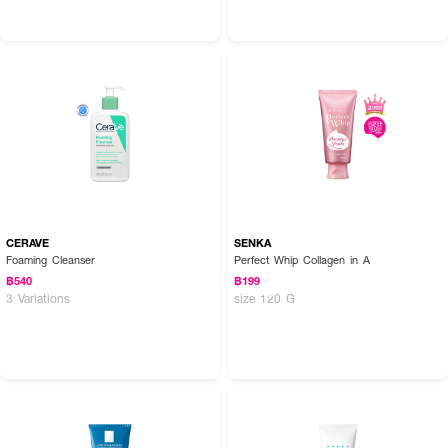
CERAVE
SENKA
Foaming Cleanser
Perfect Whip Collagen in A
฿540
฿199
3 Variations
size 120 G