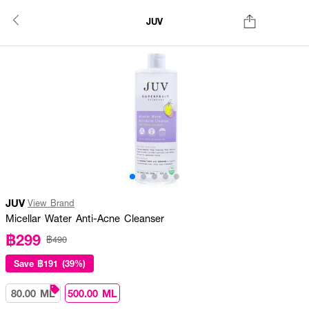
JUV
JUV
View Brand
Micellar Water Anti-Acne Cleanser
฿299
฿490
Save
฿191 (39%)
80.00 ML
500.00 ML