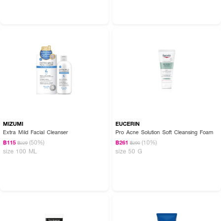
MIZUMI
EUCERIN
Extra Mild Facial Cleanser
Pro Acne Solution Soft Cleansing Foam
(50%)
(10%)
฿115
฿261
฿229
฿290
size 100 ML
size 50 G