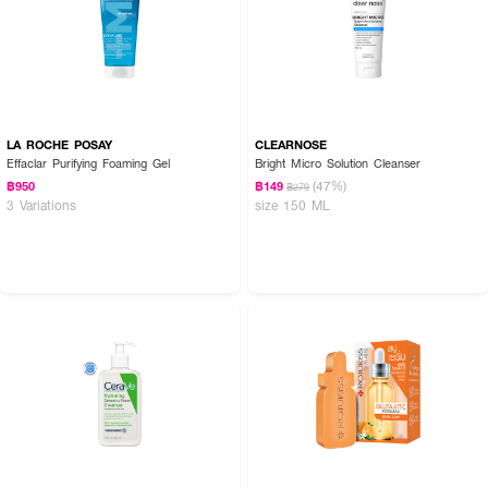
LA ROCHE POSAY
CLEARNOSE
Effaclar Purifying Foaming Gel
Bright Micro Solution Cleanser
(47%)
฿950
฿149
฿279
3 Variations
size 150 ML