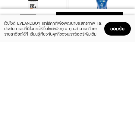
ADD TO BAG
เว็บไซต์ EVEANDBOY เราใช้คุกกี้เพื่อพัฒนาประสิทธิภาพ และ
ยอมรับ
ประสบการณ์ที่ดีในการใช้เว็บไซต์ของคุณ คุณสามารถศึกษา
รายละเอียดได้ที่
เรียนรู้เกี่ยวกับคุกกี้ของเบราว์เซอร์เพิ่มเติม
Home
Home
Promotions
Promotions
Shopping Bag
Shopping Bag
Account
Account
NEUTROGENA
HADALABO
Deep Clean Acne Foam Cleanser
Deep Clean & Blemish Control Face
Wash
(25%)
฿149
฿199
฿189
size 100 ML
2 Variations