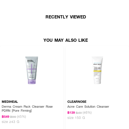
KIWI ยับยั้ง P.acne)
• ลดการเกิดริ้วรอย (Super fruit และ SEA-BUCKTHORN ต้านมลภาวะ PM
RECENTLY VIEWED
2.5)
• ให้ความสะอาด ไม่ทิ้งความมัน สบายผิว อ่อนโยนแม้ผิวบอบบางแพ้ง่าย และ
บริเวณรอบดวงตาปราศจากสารก่อการระคายเคือง 10 ชนิด
YOU MAY ALSO LIKE
• ปราศจากซิลิโคน พาราเบน น้ำหอมสังเคราะห์ แอลกอฮอล์ น้ำมันจากปิโตรเลียม
ไตรโคลซาน สีสังเคราะห์ ซัลเฟต PEG และสารเคมีอันตราย
How To Use :
เทคลีนซิ่งลงบนสำลีจนชุ่ม เช็ดทำความสะอาดทั่วใบหน้าและรอบดวงตา เปลี่ยนสำลี
เช็ดจนไม่มีคราบเครื่องสำอาง และสิ่งสกปรกค้างบนสำลี โดยไม่จำเป็นต้องล้าง
ออก
MEDIHEAL
CLEARNOSE
Derma Cream Pack Cleanser Rose
Acne Care Solution Cleanser
PDRN [Pore Firming]
(46%)
฿139
฿259
(45%)
฿549
฿999
size 150 G
size 243 G