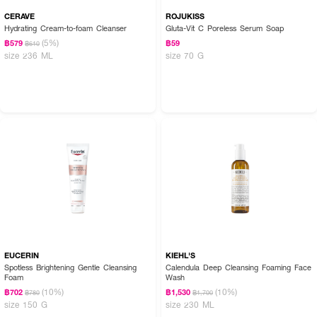
CERAVE
ROJUKISS
Hydrating Cream-to-foam Cleanser
Gluta-Vit C Poreless Serum Soap
(5%)
฿579
฿59
฿610
size 236 ML
size 70 G
EUCERIN
KIEHL'S
Spotless Brightening Gentle Cleansing
Calendula Deep Cleansing Foaming Face
Foam
Wash
(10%)
(10%)
฿702
฿1,530
฿780
฿1,700
size 150 G
size 230 ML