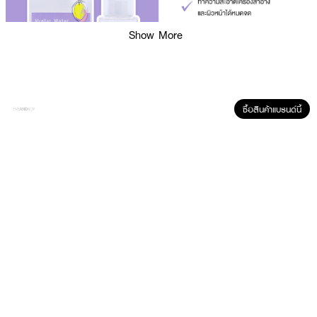
Show More
ซื้อสินค้าแบรนด์นี้
ผลลัพธ์ที่ได้ :
JUV Micellar Water Anti-Acne Cleanser ผลิตภัณฑ์เช็ดทำความสะอาดเครื่อง
สำอางและผิวหน้าไมเซลล่า วอเตอร์ สูตร Natural 100% ช่วยทำความสะอาด
คราบเมคอัพ กันแดด ความมัน และสิ่งสกปรก PM 2.5 ที่ตกค้างรูขุมขนได้อย่าง
หมดจด ลดการอุดตันผิว โดยไม่ต้องล้างน้ำซ้ำ
• คลีนสะอาดหมดจด ลดการอุดตัน (Poly Suga®Mulse D9 สารทำความสะอาด
ธรรมชาติ 100% อ่อนโยนต่อผิว)
• ลดโอกาสการอุดตัน ผิวระคายเคือง (DEFENSIL ®SOFT ลดการอักเสบผิว