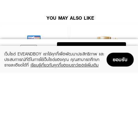
· สามารถใช้ได้กับเด็กอายุตั้งแต่ 3 ปีขึ้นไป แต่ควรให้ผู้ปกครองเป็นผู้ดูแลฉีดให้ และ
ระวังอย่าให้เข้าตาเข้าจมูก
· สามารถใช้กับหญิงตั้งครรภ์ได้ แต่แนะนำให้ฉีดใส่มือก่อนแล้วค่อยทา เพื่อป้องกัน
YOU MAY ALSO LIKE
การระเหยเข้าจมูก
· FDA Registration No. : 24-1-6600017039
ADD TO BAG
เว็บไซต์ EVEANDBOY เราใช้คุกกี้เพื่อพัฒนาประสิทธิภาพ และ
ยอมรับ
ประสบการณ์ที่ดีในการใช้เว็บไซต์ของคุณ คุณสามารถศึกษา
รายละเอียดได้ที่
เรียนรู้เกี่ยวกับคุกกี้ของเบราว์เซอร์เพิ่มเติม
Home
Home
Promotions
Promotions
Shopping Bag
Shopping Bag
Account
Account
CLEARNOSE
ANESSA
UV Sun Serum SPF50+ PA++++
Perfect UV Sunscreen Skincare Milk NA
SPF50+ PA++++
(50%)
฿499
฿990
(23%)
฿329
฿425
size 80 ML
size 20 ML