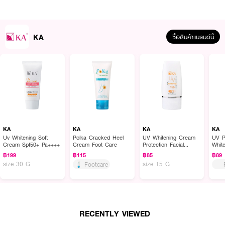
KA
ซื้อสินค้าแบรนด์นี้
ผลลัพธ์ที่ได้ :
KA UV Extreme Protection Spray SPF50+ PA++++
สเปรย์กันแดดละอองนุ่น
แบบไฮบริด สูตรกันน้ำ จากเคเอ เนื้อบางเบา แห้งเร็ว สบายผิว พร้อมปกป้องผิว
ได้ครอบคลุมทั้งรังสี UVB, UVA1/UVA2 ด้วยค่า SPF50+ PA++++
KA
KA
KA
KA
Uv Whitening Soft
Polka Cracked Heel
UV Whitening Cream
UV P
· ฉีดสเปรย์กันแดดแล้วลงน้ำหรือฉีดทับขณะผิวเปียก โดยไม่เกิดคราบขาว
Cream Spf50+ Pa++++
Cream Foot Care
Protection Facial
Whit
Sunscreen All Skin
SPF5
฿199
฿115
฿85
฿89
Types SPF50 PA+++
· สามารถฉีดสเปรย์ได้ 360 องศา โดยไม่ติดปัญหาเนื้อไม่ออกถึงแม้จะคว่ำกระป๋อง
size 30 G
size 15 G
Footcare
ฉีด
· มีส่วนผสมของสารบำรุง ช่วยให้ผิวชุ่มชื่น ไม่แห้งกร้าน แม้เผชิญแสงแดดจัด
· ใช้เป็นประจำได้ทุกวัน แม้เวลาขับรถแขนตากแดดก็สามารถฉีดได้ เพราะไม่ต้องใช้มือ
ลูบก็ปกป้องได้เต็มประสิทธิภาพ
RECENTLY VIEWED