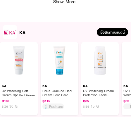
Show More
● เหงื่อออกไม่เป็นคราบ กันน้ำระดับสูงสุดตามมาตรฐาน (Very Water
Resistance 80 นาที)
● เนื้อสัมผัสเบาเหมือนแป้ง ใช้ได้ทั้งหน้าและตัว
● ไม่เยิ้ม ไม่หมองระหว่างวัน
KA
ซื้อสินค้าแบรนด์นี้
● เติมทับเมคอัพระหว่างวันได้ (กรณีที่ทาแป้งฝุ่น หรือแป้งอัดแข็งอาจจะทำให้แป้ง
เป็นคราบได้ แนะนำสำหรับคนที่ทาคุชชั่น หรือรองพื้นไม่ลงแป้ง)
● ไม่ทำให้หน้าวอกลอย
● ไม่มีสารทำให้เกิดการระคายเคือง ไม่มีแอลกอฮอล์ ไม่มีพาราเบน ไม่แต่งสี
● FDA Registration no. 13-1-6700002242
● ปริมาณ 18 g.
KA
KA
KA
KA
Uv Whitening Soft
Polka Cracked Heel
UV Whitening Cream
UV P
Cream Spf50+ Pa++++
Cream Foot Care
Protection Facial
Whit
How to Use :
Sunscreen All Skin
SPF5
฿199
฿115
฿85
฿89
Types SPF50 PA+++
size 30 G
size 15 G
Footcare
ทาให้ทั่วผิวหน้าและผิวกาย ก่อนออกแดดเป็นประจำทุกวัน
คำแนะนำ:
ทากันแดดสติ๊กซ้ำจุดเดิม 3-4 ครั้ง เพื่อประสิทธิภาพกันแดดสูงสุด และทาเติมหลัง