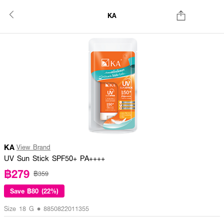
KA
KA
View Brand
UV Sun Stick SPF50+ PA++++
฿279
฿359
Save
฿80 (22%)
Size 18 G • 8850822011355