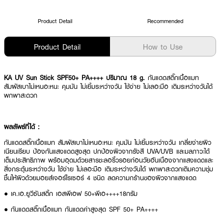
Product Detail
Recommended
Product Detail
How to Use
KA UV Sun Stick SPF50+ PA++++ ปริมาณ 18 g.
กันแดดสติ๊กเนื้อแมท
สัมผัสเบาไม่เหนอะหนะ คุมมัน ไม่เยิ้มระหว่างวัน ใช้ง่าย ไม่เลอะมือ เติมระหว่างวันได้
พกพาสะดวก
ผลลัพธ์ที่ได้ :
กันแดดสติ๊กเนื้อแมท สัมผัสเบาไม่เหนอะหนะ คุมมัน ไม่เยิ้มระหว่างวัน เกลี่ยง่ายผิว
เนียนเรียบ ป้องกันแสงแดดสูงสุด ปกป้องผิวจากรังสี UVA/UVB และมลภาวะได้
เต็มประสิทธิภาพ พร้อมอุดมด้วยสารชะลอริ้วรอยก่อนวัยอันเนื่องจากแสงแดดและ
สิ่งกระตุ้นระหว่างวัน ใช้ง่าย ไม่เลอะมือ เติมระหว่างวันได้ พกพาสะดวกเติมความชุ่ม
ชื้นให้ผิวด้วยมอยส์เจอร์ไรเซอร์ 4 ชนิด ลดความกร้านของผิวจากแสงแดด
● เค.เอ.ยูวีซันสติ้ก เอสพีเอฟ 50+พีเอ++++18กรัม
● กันแดดสติ๊กเนื้อแมท กันแดดค่าสูงสุด SPF 50+ PA++++