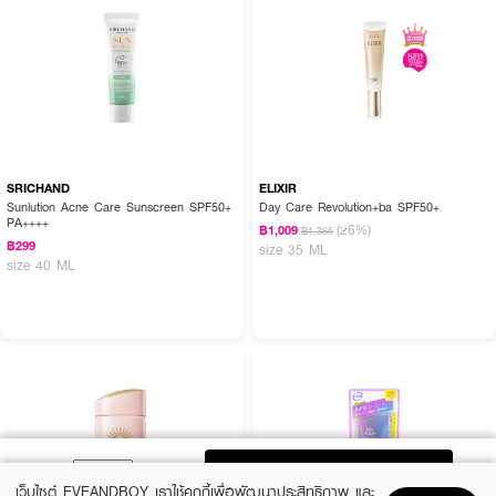
SRICHAND
ELIXIR
Sunlution Acne Care Sunscreen SPF50+
Day Care Revolution+ba SPF50+
PA++++
(26%)
฿1,009
฿1,365
฿299
size 35 ML
size 40 ML
ADD TO BAG
เว็บไซต์ EVEANDBOY เราใช้คุกกี้เพื่อพัฒนาประสิทธิภาพ และ