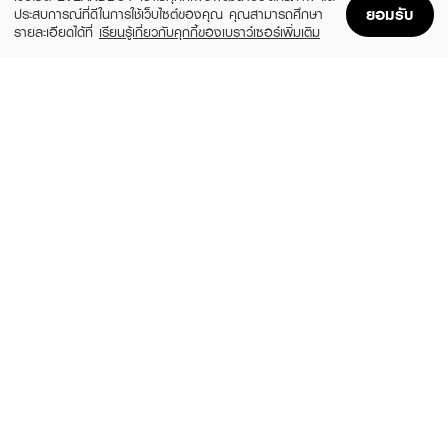
ยอมรับ
ประสบการณ์ที่ดีในการใช้เว็บไซต์ของคุณ คุณสามารถศึกษา
รายละเอียดได้ที่
เรียนรู้เกี่ยวกับคุกกี้ของเบราว์เซอร์เพิ่มเติม
Home
Home
Promotions
Promotions
Shopping Bag
Shopping Bag
Account
Account
ANESSA
SUNPLAY
Perfect UV Sunscreen Mild Milk NA
Skin Aqua Tone Up UV Essence SPF50+
SPF50+ PA++++
PA++++
(24%)
฿799
฿480
฿1,050
size 60 ML
2 Variations
BANANA BOAT
ROUND LAB
Aqua Daily Moisture UV Protection
Birch Juice Moisturizing Sunscreen Duo
Sunscreen Lotion SPF 50+ PA++++
Set