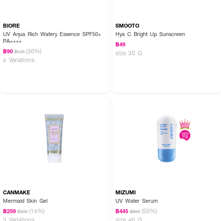
BIORE
SMOOTO
UV Aqua Rich Watery Essence SPF50+
Hya C Bright Up Sunscreen
PA++++
฿49
(30%)
฿90
฿129
size 30 G
2 Variations
CANMAKE
MIZUMI
Mermaid Skin Gel
UV Water Serum
(14%)
(50%)
฿259
฿445
฿300
฿890
3 Variations
size 40 G