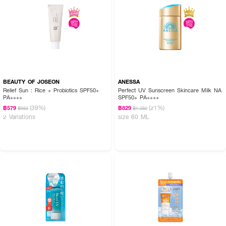
How to Use :
ทา KA UV Whitening Soft Cream SPF 50+ PA++++ ให้ทั่วหน้าและลำคอ เป็น
ขั้นตอนสุดท้ายก่อนการแต่งหน้าและก่อนสัมผัสแสงแดด
BEAUTY OF JOSEON
ANESSA
Relief Sun : Rice + Probiotics SPF50+
Perfect UV Sunscreen Skincare Milk NA
PA++++
SPF50+ PA++++
(39%)
(21%)
฿579
฿829
฿950
฿1,050
2 Variations
size 60 ML