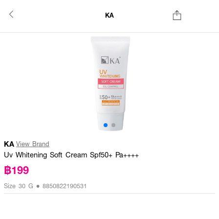
KA
KA
View Brand
Uv Whitening Soft Cream Spf50+ Pa++++
฿199
Size 30 G • 8850822190531