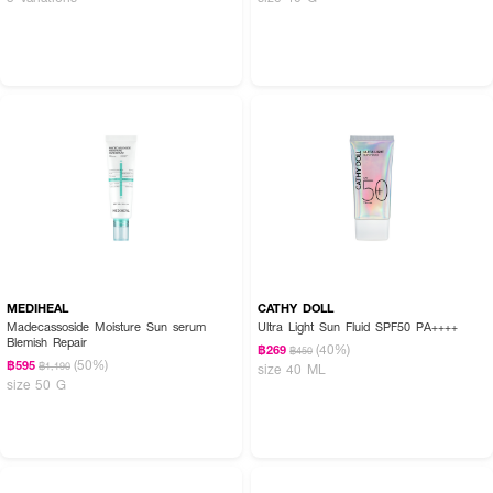
MEDIHEAL
CATHY DOLL
Madecassoside Moisture Sun serum
Ultra Light Sun Fluid SPF50 PA++++
Blemish Repair
(40%)
฿269
฿450
(50%)
฿595
฿1,190
size 40 ML
size 50 G