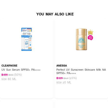
● ขนาด 30 g.
YOU MAY ALSO LIKE
CLEARNOSE
ANESSA
UV Sun Serum SPF50+ PA++++
Perfect UV Sunscreen Skincare Milk NA
SPF50+ PA++++
(50%)
฿499
฿990
(23%)
฿329
฿425
size 80 ML
size 20 ML