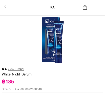
KA
KA
View Brand
White Night Serum
฿135
Size 35 G • 8850822186046