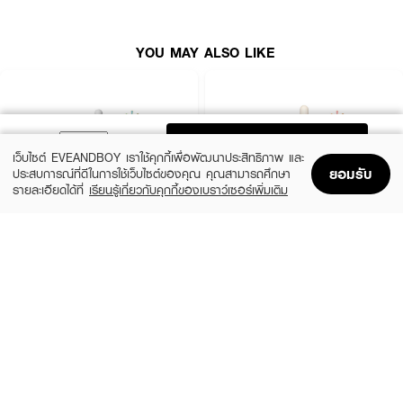
● Shea Butter เพิ่มความชุ่มชื่น ช่วยให้ผิวเรียบเนียน
● Witch Hazel Extract ช่วยกระชับรูขุมขนให้ดูเล็กลง
YOU MAY ALSO LIKE
● Biosaccharide Gum-1 เพิ่มความชุ่มชื่นให้ผิวในทันทีและเป็นระยะเวลา
ยาวนาน
● ขนาด 35 g.
How to Use :
ADD TO BAG
เว็บไซต์ EVEANDBOY เราใช้คุกกี้เพื่อพัฒนาประสิทธิภาพ และ
หลังทำความสะอาดผิวหน้า ลูบไล้ KA White Night Serum บางๆ ให้ทั่วบริเวณ
ยอมรับ
ประสบการณ์ที่ดีในการใช้เว็บไซต์ของคุณ คุณสามารถศึกษา
ใบหน้าและลำคอ เป็นประจำทุกคืนหลังทำความสะอาดผิวหน้า ลูบไล้เนื้อครีม
รายละเอียดได้ที่
เรียนรู้เกี่ยวกับคุกกี้ของเบราว์เซอร์เพิ่มเติม
บางๆ ให้ทั่วบริเวณใบหน้าและลำคอ เป็นประจำทุกคืน
Home
Home
Promotions
Promotions
Shopping Bag
Shopping Bag
Account
Account
SKIN1004
ESTEE LAUDER
Madagascar Centella Ampoule
Advanced Night Repair Synchronized
Multi-Recovery Complex
(42%)
฿459
฿790
(10%)
฿4,590
฿5,100
2 Variations
size 50 ML