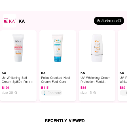
KA
ซื้อสินค้าแบรนด์นี้
ผลลัพธ์ที่ได้ :
เซรั่มเข้มข้น สูตรกลางคืน KA White Night Serum นิยามใหม่สู่ผิวหน้าเปล่ง
ประกาย กระจ่างใส ช่วยดูแลผิวในยามค่ำคืน พร้อมฟื้นฟูให้ผิวกลับมาแลดูขาว
กระจ่างใสอย่างเป็นธรรมชาติ กระชับรูขุมขนให้เรียบเนียน ไร้ริ้วรอย ด้วยส่วนผสม
จากสารสกัด Olive Hydro Derma Active เพิ่มประสิทธิภาพ 7 Active เข้มข้น ให้
KA
KA
KA
KA
เข้าทำงานและแก้ปัญหาผิวได้อย่างตรงจุด
Uv Whitening Soft
Polka Cracked Heel
UV Whitening Cream
UV P
Cream Spf50+ Pa++++
Cream Foot Care
Protection Facial
Whit
Sunscreen All Skin
SPF5
● CurCu WhiteTM ช่วยให้ผิวหน้ากระจ่างใส เปล่งประกาย
฿199
฿115
฿85
฿89
Types SPF50 PA+++
size 30 G
size 15 G
Footcare
● Vitamin B3 ปรับผิวหน้าให้กระจ่างใส เปล่งประกายจากภายในสู่ภายนอก
● Vitamin E ต่อต้านและลดริ้วรอยก่อนวัย
● Olive Hydro Derma เพิ่มและเสริมสร้างเซลล์ผิวให้แข็งแรง ช่วยนำพา
สารแอคทีฟเข้าทำงาน และแก้ปัญหาผิวได้อย่างตรงจุด
RECENTLY VIEWED