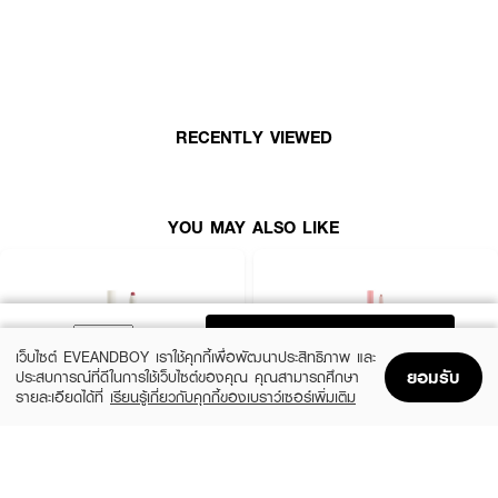
·
ช่วยเบลนด์ขอบปากให้ดูฟุ้งและเป็นทรงสวย
How To Use :
ทาตกแต่งริมฝีปาก
RECENTLY VIEWED
YOU MAY ALSO LIKE
ADD TO BAG
เว็บไซต์ EVEANDBOY เราใช้คุกกี้เพื่อพัฒนาประสิทธิภาพ และ
ยอมรับ
ประสบการณ์ที่ดีในการใช้เว็บไซต์ของคุณ คุณสามารถศึกษา
รายละเอียดได้ที่
เรียนรู้เกี่ยวกับคุกกี้ของเบราว์เซอร์เพิ่มเติม
Home
Home
Promotions
Promotions
Shopping Bag
Shopping Bag
Account
Account
4U2
MEILINDA
Blending Lip Liner No.02
Fitting Lip Shaper