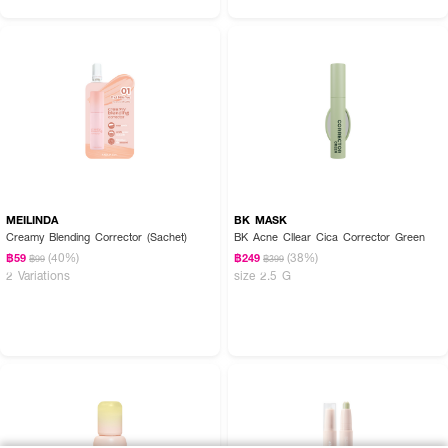
MEILINDA
BK MASK
Creamy Blending Corrector (Sachet)
BK Acne Cllear Cica Corrector Green
(40%)
(38%)
฿59
฿249
฿99
฿399
2 Variations
size 2.5 G