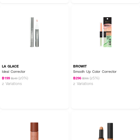
LA GLACE
BROWIT
Ideal Corrector
Smooth Up Color Corrector
(20%)
(25%)
฿199
฿296
฿249
฿395
2 Variations
2 Variations