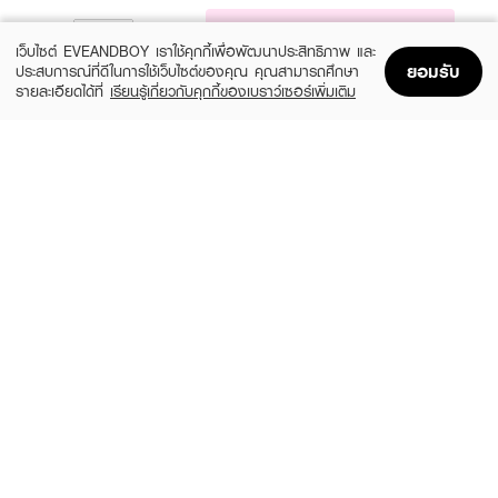
NOTIFY ME
เว็บไซต์ EVEANDBOY เราใช้คุกกี้เพื่อพัฒนาประสิทธิภาพ และ
ยอมรับ
ประสบการณ์ที่ดีในการใช้เว็บไซต์ของคุณ คุณสามารถศึกษา
รายละเอียดได้ที่
เรียนรู้เกี่ยวกับคุกกี้ของเบราว์เซอร์เพิ่มเติม
Home
Home
Promotions
Promotions
Shopping Bag
Shopping Bag
Account
Account
FLEEN BEAUTY
4U2
Hya Plumping Concealer
Skin Duo Color Corrector
(6%)
(40%)
฿339
฿239
฿359
฿399
3 Variations
size 4 G
KAGE
MAKEUP REVOLUTION