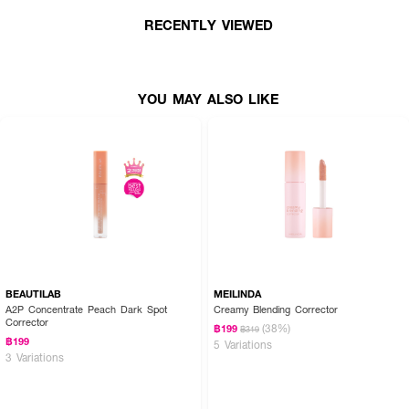
· ช่วยลดเลือนรอยคล้ำใต้ตา ปรับสีผิวให้สม่ำเสมอ
RECENTLY VIEWED
· เนื้อสัมผัสเบาบาง เกลี่ยง่าย ไม่ตกร่อง
· เสริมเมคอัพให้ติดทน ดูเป็นธรรมชาติ
· เหมาะสำหรับทุกสภาพผิว โดยเฉพาะผิวแพ้ง่ายและผิวแห้ง
YOU MAY ALSO LIKE
· FDA Registration No.:10-1-6700017797
How to Use:
· แต้มผลิตภัณฑ์บริเวณรอยคล้ำใต้ตา รอยแดง หรือจุดด่างดำ
· ใช้นิ้วมือหรือแปรงเกลี่ยเบาๆ ให้เนื้อผลิตภัณฑ์กลืนไปกับผิว
· สามารถลงก่อนคอนซีลเลอร์เพื่อเพิ่มการปกปิด
BEAUTILAB
MEILINDA
· ใช้เป็นประจำก่อนการแต่งหน้า เพื่อผิวเรียบเนียนและสดใสยิ่งขึ้น
A2P Concentrate Peach Dark Spot
Creamy Blending Corrector
Corrector
(38%)
฿199
฿319
฿199
5 Variations
3 Variations