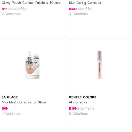
Glowy Peach Contour Palette x 3Colors
Skin Caring Corrector
(25%)
(6%)
฿119
฿339
฿159
฿359
2 Variations
3 Variations
LA GLACE
GENTLE COLORS
Mini Ideal Corrector La Glace
AI Corrector
(49%)
฿69
฿199
฿390
2 Variations
5 Variations