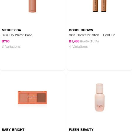
MERREZ'CA
BOBBI BROWN
Skin Up Water Base
Skin Corrector Stick - Light Pe
(10%)
฿790
฿1,485
฿1,650
3 Variations
4 Variations
BABY BRIGHT
FLEEN BEAUTY