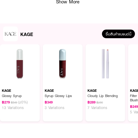
Show More
KAGE
ซื้อสินค้าแบรนด์นี้
ผลลัพธ์ที่ได้ :
KAGE Moji Puff
โมจิพัฟทรง 3 เหลี่ยม จากคาเกะ เนื้อพัฟละเอียดไม่บาดผิว
ช่วยทำให้ผิวเรียบเนียนมากขึ้น เวลาลงเบส คุชชั่น หรือรองพื้น ช่วยประหยัดเวลาใน
การลงเมคอัพ
KAGE
KAGE
KAGE
KAG
Glossy Syrup
Syrup Glossy Lips
Cloudy Lip Blending
Filte
· พัฟเเต่งหน้านุ่มๆ เด้งๆ เนื้อพัฟละเอียดไม่บาดผิว เเละไม่ก่อให้เกิดการสะสมเเบคที
Blus
(20%)
฿279
฿349
฿289
฿349
฿290
เรีย
฿24
13 Variations
3 Variations
7 Variations
5 Va
·
รูปทรงสามเหลี่ยมทำให้ใช้ทั่วได้ทุกบริเวณ เช่น ใต้ตา และบริเวณร่องแก้มร่องจมูก
·
ช่วยทำให้ผิวเรียบเนียนมากขึ้น
· ใช้สําหรับลงเบสกระจก ไม่กินเนื้อเบส