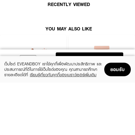
RECENTLY VIEWED
· ใช้ได้ทั้งแบบเปียกและแบบแห้ง
· มีกล่องเก็บพัฟ
YOU MAY ALSO LIKE
ADD TO BAG
เว็บไซต์ EVEANDBOY เราใช้คุกกี้เพื่อพัฒนาประสิทธิภาพ และ
ยอมรับ
ประสบการณ์ที่ดีในการใช้เว็บไซต์ของคุณ คุณสามารถศึกษา
รายละเอียดได้ที่
เรียนรู้เกี่ยวกับคุกกี้ของเบราว์เซอร์เพิ่มเติม
Home
Home
Promotions
Promotions
Shopping Bag
Shopping Bag
Account
Account
EVEANDBOY BEAUTY
EVEANDBOY BEAUTY
Kabuki Professional Magic Brush
Blender Sponge Nude
(25%)
(25%)
฿299
฿299
฿399
฿399
size 1 PCS
size 0