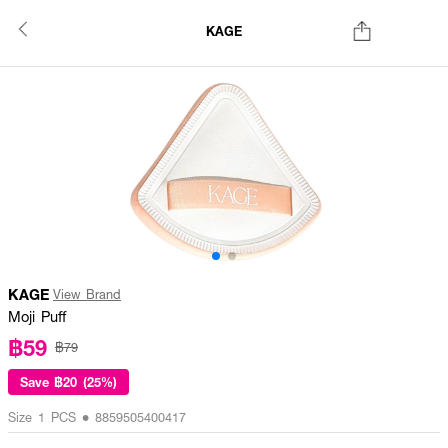
KAGE
KAGE
View Brand
Moji Puff
฿59
฿79
Save
฿20 (25%)
Size 1 PCS • 8859505400417