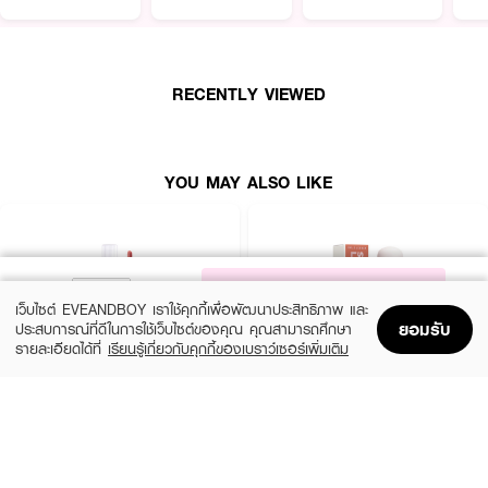
RECENTLY VIEWED
YOU MAY ALSO LIKE
NOTIFY ME
เว็บไซต์ EVEANDBOY เราใช้คุกกี้เพื่อพัฒนาประสิทธิภาพ และ
ยอมรับ
ประสบการณ์ที่ดีในการใช้เว็บไซต์ของคุณ คุณสามารถศึกษา
รายละเอียดได้ที่
เรียนรู้เกี่ยวกับคุกกี้ของเบราว์เซอร์เพิ่มเติม
Home
Home
Promotions
Promotions
Shopping Bag
Shopping Bag
Account
Account
4U2
KYLIE
Serum Tint Oil 01
Supple Kiss Lip Glaze 001
(20%)
฿299
฿640
฿800
● คาเกะ ไซรัป กลอสซี่ ลิป
15 Variations
6 Variations