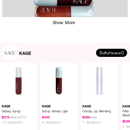
Show More
KAGE
ซื้อสินค้าแบรนด์นี้
ผลลัพธ์ที่ได้ :
กลอสซี่ ลิป ช่วยล็อคและคืนความชุ่มชื้นให้กับริมฝีปากที่แห้งแตกลอก สามารถกลบ
สีปากได้ เนื้อลิปไม่เหนียว เป็นลิปกลอสที่มาพร้อมกัน 5 เฉดสี มีตั้งแต่ โทนชมพู
โทนแดง โทนส้ม โทนม่วง และโทนนู้ด ใช้งานได้หลากหลายช่วยให้ริมฝีปากทาแล้วดู
ฉ่ำวาว อวบอิ่มฉีกกฏของการทาลิปกลอสแบบเดิม ๆ ที่สำคัญเราให้ปริมาณถึง 9
KAGE
KAGE
KAGE
KAG
กรัม!!
Glossy Syrup
Syrup Glossy Lips
Cloudy Lip Blending
Filte
Blus
(20%)
฿279
฿349
฿289
฿349
฿290
฿24
13 Variations
3 Variations
7 Variations
5 Va