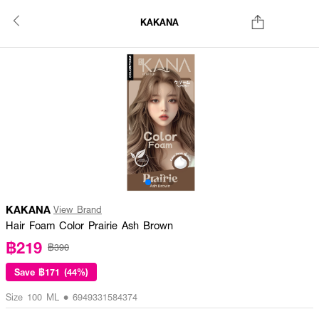
KAKANA
KAKANA
View Brand
Hair Foam Color Prairie Ash Brown
฿219
฿390
Save
฿171 (44%)
Size 100 ML • 6949331584374