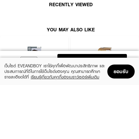
RECENTLY VIEWED
YOU MAY ALSO LIKE
ADD TO BAG
เว็บไซต์ EVEANDBOY เราใช้คุกกี้เพื่อพัฒนาประสิทธิภาพ และ
ยอมรับ
ประสบการณ์ที่ดีในการใช้เว็บไซต์ของคุณ คุณสามารถศึกษา
รายละเอียดได้ที่
เรียนรู้เกี่ยวกับคุกกี้ของเบราว์เซอร์เพิ่มเติม
Home
Home
Promotions
Promotions
Shopping Bag
Shopping Bag
Account
Account
LIESE
LIESE
Creamy Bubble Color
Creamy Bubble Color
(45%)
(45%)
฿199
฿199
฿359
฿359
8 Variations
Chiffon Brown
How To Use :
· สวมถุงมือและคลุมไหล่ด้วยผ้ากันเปื้อน