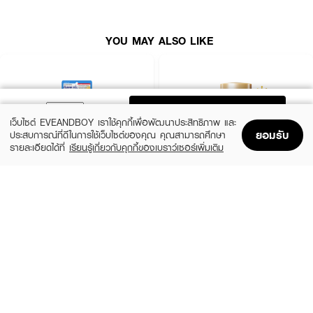
ทาครีมกันแดด
KANDA Extra Light Sunscreen
ให้ทั่วผิวหน้าและลำคอเป็นประจำ
ทุกเช้า ก่อนแต่งหน้าหรือก่อนออกแดดอย่างน้อย 15-20 นาที สามารถทาซ้ำได้
YOU MAY ALSO LIKE
ทุกๆ 2 ชั่วโมงขณะผิวแห้ง หลังจากว่ายน้ำ หรือเหงื่อออก
ADD TO BAG
เว็บไซต์ EVEANDBOY เราใช้คุกกี้เพื่อพัฒนาประสิทธิภาพ และ
ยอมรับ
ประสบการณ์ที่ดีในการใช้เว็บไซต์ของคุณ คุณสามารถศึกษา
รายละเอียดได้ที่
เรียนรู้เกี่ยวกับคุกกี้ของเบราว์เซอร์เพิ่มเติม
Home
Home
Promotions
Promotions
Shopping Bag
Shopping Bag
Account
Account
CLEARNOSE
ANESSA
UV Sun Serum SPF50+ PA++++
Perfect UV Sunscreen Skincare Milk NA
SPF50+ PA++++
(50%)
฿499
฿990
(23%)
฿329
฿425
size 80 ML
size 20 ML