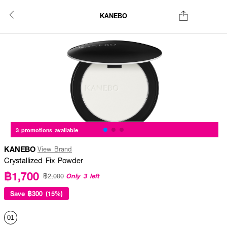
KANEBO
3 promotions available
KANEBO
View Brand
Crystallized Fix Powder
฿1,700
Only 3 left
฿2,000
Save
฿300 (15%)
01