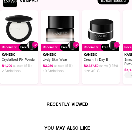
KANEBO
วาวหายไป ด้วยฟิล์มเจลโปร่งแสงที่มอบคุณภาพผิวที่ยั่งยืน และสัมผัสนุ่มละมุนต่อ
ซื้อสินค้าแบรนด์นี้
ผิว แม้จะเป็นแป้งอัดแข็ง แต่ยังมอบความชุ่มชื้นที่ไม่ทำให้ผิวดูแห้งตึง พร้อมช่วย
ปรับผิวให้กระจ่างใสและเรียบเนียนในทันที เหมาะสำหรับทุกสภาพผิว
· คาเนโบ คริสตัลไลซ์ ฟิกซ์ พาวเดอร์
· คงสภาพรองพื้นให้ติดทนนาน
· ปรับผิวให้กระจ่างใสโดยไม่ทำให้หน้ามันวาว
+2
+2
+2
Receive free gift
Free
Receive free gift
Free
Receive free gift
Free
· มอบความชุ่มชื้นและความเรียบเนียน
KANEBO
KANEBO
KANEBO
KAN
· เนื้อสัมผัสบางเบา ไม่อุดตันรูขุมขน
Crystallized Fix Powder
Lively Skin Wear II
Cream In Day II
Smoo
Powd
(15%)
(15%)
(15%)
฿1,700
฿3,230
฿2,337.50
฿2,000
฿3,800
฿2,750
· เหมาะสำหรับทุกสภาพผิว
฿1,1
2 Variations
10 Variations
size 40 G
How to Use:
· ใช้หลังการลงรองพื้นหรือแต่งหน้าขั้นตอนสุดท้าย
RECENTLY VIEWED
· ใช้แปรงหรือพัฟแตะเนื้อแป้งเบาๆ แล้วเกลี่ยให้ทั่วใบหน้า
· เน้นบริเวณที่ต้องการควบคุมความมัน เช่น T-zone
YOU MAY ALSO LIKE