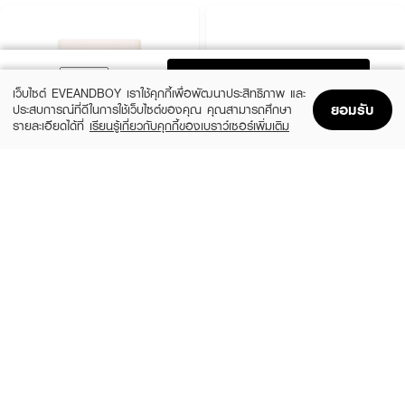
ADD TO BAG
เว็บไซต์ EVEANDBOY เราใช้คุกกี้เพื่อพัฒนาประสิทธิภาพ และ
ยอมรับ
ประสบการณ์ที่ดีในการใช้เว็บไซต์ของคุณ คุณสามารถศึกษา
รายละเอียดได้ที่
เรียนรู้เกี่ยวกับคุกกี้ของเบราว์เซอร์เพิ่มเติม
Home
Home
Promotions
Promotions
Shopping Bag
Shopping Bag
Account
Account
4U2
KATE
Skin Pro Skin Longwear Foundation
Jelly-Gloss Lasting Color Powder
Powder SPF50+ PA++++
(10%)
฿648
฿720
(33%)
฿199
฿299
2 Variations
5 Variations