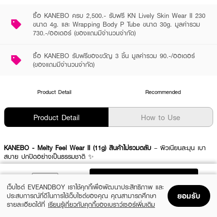
ซื้อ KANEBO ครบ 2,500.- รับฟรี KN Lively Skin Wear II 230
ขนาด 4g. และ Wrapping Body P Tube ขนาด 30g. มูลค่ารวม
730.-/ออเดอร์ (ของแถมมีจำนวนจำกัด)
ซื้อ KANEBO รับฟรีของขวัญ 3 ชิ้น มูลค่ารวม 90.-/ออเดอร์
(ของแถมมีจำนวนจำกัด)
Product Detail
Recommended
Product Detail
How to Use
KANEBO - Melty Feel Wear II (11g) สินค้าไม่รวมตลับ
– ผิวเนียนละมุน เบา
สบาย ปกปิดอย่างเป็นธรรมชาติ ✨
ADD TO BAG
เว็บไซต์ EVEANDBOY เราใช้คุกกี้เพื่อพัฒนาประสิทธิภาพ และ
ผลลัพธ์ที่ได้:
ยอมรับ
ประสบการณ์ที่ดีในการใช้เว็บไซต์ของคุณ คุณสามารถศึกษา
แป้งผสมรองพื้นสูตรใหม่ เนื้อบางเบา ปกปิดรูขุมขนและผิวหยาบกร้าน เผยผิว
รายละเอียดได้ที่
เรียนรู้เกี่ยวกับคุกกี้ของเบราว์เซอร์เพิ่มเติม
เนียนเรียบและนุ่มนวล ด้วยเทคโนโลยี Dual Gel Coating
Home
Home
Promotions
Promotions
Shopping Bag
Shopping Bag
Account
Account