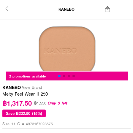
KANEBO
2 promotions available
KANEBO
View Brand
Melty Feel Wear II 250
฿1,317.50
Only 3 left
฿1,550
Save
฿232.50 (15%)
Size 11 G • 4973167028575