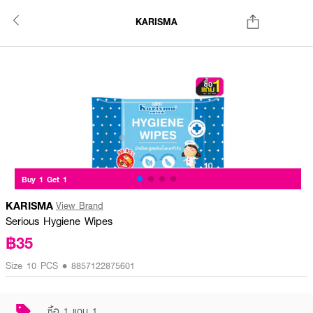
KARISMA
Buy 1 Get 1
KARISMA
View Brand
Serious Hygiene Wipes
฿35
Size 10 PCS • 8857122875601
ซื้อ 1 แถม 1