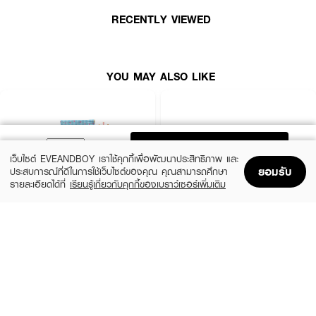
RECENTLY VIEWED
YOU MAY ALSO LIKE
ADD TO BAG
เว็บไซต์ EVEANDBOY เราใช้คุกกี้เพื่อพัฒนาประสิทธิภาพ และ
ยอมรับ
ประสบการณ์ที่ดีในการใช้เว็บไซต์ของคุณ คุณสามารถศึกษา
รายละเอียดได้ที่
เรียนรู้เกี่ยวกับคุกกี้ของเบราว์เซอร์เพิ่มเติม
Home
Home
Promotions
Promotions
Shopping Bag
Shopping Bag
Account
Account
KUMA
IRIS OHYAMA
มีส่วนผสมของแอลกอฮอล์ ช่วยเพิ่มความมั่นใจในเรื่องความสะอาด
Gentle Skin Baby Tender (Pocket Size)
Wetwips TWT-20
Wet Wipe 20 Sheets
฿28
●
ช่วยปกป้องร่างกายจากสิ่งสกปรกที่มองเห็นและมองไม่เห็นด้วยตาเปล่า
฿25
size 5 G
size 20 PCS
●
เหมาะกับการใช้ทำความสะอาดทุกส่วนของร่างกาย ร่วมถึงใช้ทำความ
สะอาดสิ่งของที่อยู่รอบตัว