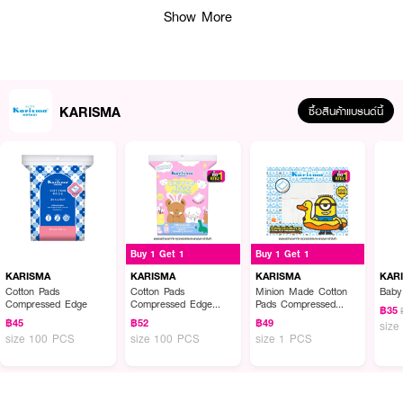
Show More
KARISMA
ซื้อสินค้าแบรนด์นี้
ผลลัพธ์ที่ได้ :
ทิชชู่เปียกแอลกอฮอล์ KARISMA Hygiene Wipes ขนาด 10 แผ่น ผ้าเปียก
Buy 1 Get 1
Buy 1 Get 1
อเนกประสงค์ใช้เช็ดเพื่อสุขอนามัยที่ดี ไม่ก่อให้เกิดการแพ้หรือระคายเคืองผิว ผ่าน
กรรมวิธีการผลิตที่ได้มาตรฐาน
KARISMA
KARISMA
KARISMA
KAR
Cotton Pads
Cotton Pads
Minion Made Cotton
Baby
Compressed Edge
Compressed Edge
Pads Compressed
฿35
(Exclusive)
Edge 100 Pads
฿45
฿52
฿49
size
size 100 PCS
size 100 PCS
size 1 PCS