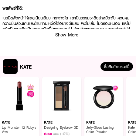
ผลลัพธ์ที่ได้:
เนรมิตผิวหน้าให้แลดูเนียนเรียบ กระจ่างใส และเป็นธรรมชาติอย่างมีระดับ ควบคุม
ความมันส่วนเกินและต้านทานเหงื่อได้อย่างดีเยี่ยม ผิวไม่เยิ้ม ไม่ดรอปหมอง และไม่
แห้งเป็นขุยหรือเป็นคราบแป้งเมื่อเวลาผ่านไป ช่วยอำพรางรูขุมขนและจุดด่างดำได้
อย่างเนียนสนิท คงความสดใสของเมคอัพให้ดูราวกับเพิ่งแต่งหน้าเสร็จใหม่ๆ
Show More
ตลอดวัน
● Liquid-to-Smooth Transformation: เนื้อลิควิดบางเบาเกลี่ยง่ายลื่นผิว ซึ่งจะ
เปลี่ยนเป็นชั้นฟิล์มแป้งเนื้อเนียนละมุนยึดเกาะผิวทันที ช่วยประหยัดเวลาในการเซ็ต
KATE
ซื้อสินค้าแบรนด์นี้
แป้งพัฟตาม
● Sweat & Sebum Resistant Technology: สูตรป้องกันเหงื่อและความมัน
ผสานเทคโนโลยีการยึดเกาะผิวสูง (High Adherence) ล็อกผิวให้สวยเป๊ะยาวนาน
ไม่ไหลเยิ้ม
● Anti-Dullness Color Design: การออกแบบเม็ดสีสิทธิเฉพาะของ KATE ที่ช่วย
กระจายแสงเพื่อลบเลือนความโทรมหมองคล้ำ บูสความไบรท์ให้ผิวดูใสเป็นธรรมชาติ
● Non-Comedogenic & Allergy Tested: สูตรอ่อนโยน มีแนวโน้มไม่ก่อให้เกิด
การอุดตันของรูขุมขนซึ่งเป็นสาเหตุหลักของการเกิดสิว พร้อมเติมความชุ่มชื้นไม่ให้
KATE
KATE
KATE
KAT
ผิวแห้งตึงด้วยโซเดียม ไฮยาลูโรเนต (Sodium Hyaluronate)
Lip Monster 12 Ruby's
Designing Eyebrow 3D
Jelly-Gloss Lasting
Kate
Vow
Color Powder
Colo
(10%)
฿360
฿400