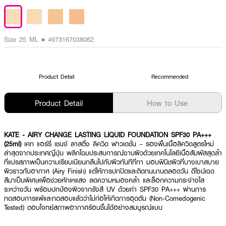
Size 25 ML • 4973167038062
Product Detail
Recommended
Product Detail
How to Use
KATE - AIRY CHANGE LASTING LIQUID FOUNDATION SPF30 PA+++
(25ml)
เคท แอร์รี่ เชนจ์ ลาสติ้ง ลิควิด ฟาวเดชั่น – รองพื้นเนื้อลิควิดสูตรใหม่
ล่าสุดจากประเทศญี่ปุ่น พลิกโฉมประสบการณ์งานผิวด้วยเทคโนโลยีเนื้อสัมผัสสุดล้ำ
ที่แปรสภาพเป็นความเรียบเนียนกลืนไปกับผิวทันทีที่ทา มอบฟินิชผิวที่บางเบาสบาย
ผิวราวกับอากาศ (Airy Finish) แต่ให้การปกปิดและติดทนนานตลอดวัน ดีไซน์เฉด
สีมาเป็นพิเศษเพื่อช่วยหักเหแสง ลดความหมองคล้ำ และล็อกความกระจ่างใส
ระหว่างวัน พร้อมปกป้องผิวจากรังสี UV ด้วยค่า SPF30 PA+++ ผ่านการ
ทดสอบการแพ้และทดสอบแล้วว่าไม่ก่อให้เกิดการอุดตัน (Non-Comedogenic
Tested) ตอบโจทย์สภาพอากาศร้อนชื้นได้อย่างสมบูรณ์แบบ