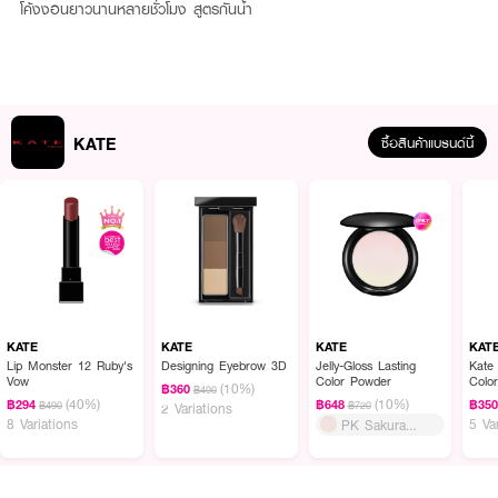
โค้งงอนยาวนานหลายชั่วโมง สูตรกันน้ำ
KATE
ซื้อสินค้าแบรนด์นี้
KATE
KATE
KATE
KAT
Lip Monster 12 Ruby's
Designing Eyebrow 3D
Jelly-Gloss Lasting
Kate
Vow
Color Powder
Colo
(10%)
฿360
฿400
(40%)
(10%)
฿294
฿648
฿35
฿490
฿720
2 Variations
8 Variations
5 Va
PK Sakura
Waves