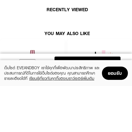
RECENTLY VIEWED
YOU MAY ALSO LIKE
ADD TO BAG
เว็บไซต์ EVEANDBOY เราใช้คุกกี้เพื่อพัฒนาประสิทธิภาพ และ
ยอมรับ
ประสบการณ์ที่ดีในการใช้เว็บไซต์ของคุณ คุณสามารถศึกษา
รายละเอียดได้ที่
เรียนรู้เกี่ยวกับคุกกี้ของเบราว์เซอร์เพิ่มเติม
Home
Home
Promotions
Promotions
Shopping Bag
Shopping Bag
Account
Account
MAYBELLINE
SIVANNA
Hyper Curl Volume Express Mascara
Svn Curling Mascara HF9050-Exclusive
EVEANDBOY
฿179
(70%)
฿59
฿199
Black
HF9050