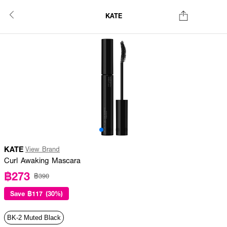
KATE
KATE
View Brand
Curl Awaking Mascara
฿273
฿390
Save
฿117 (30%)
BK-2 Muted Black