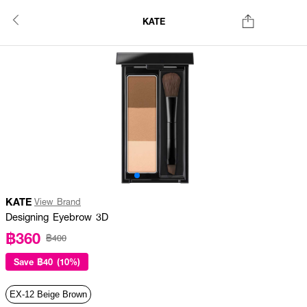
KATE
KATE
View Brand
Designing Eyebrow 3D
฿360
฿400
Save
฿40 (10%)
EX-12 Beige Brown