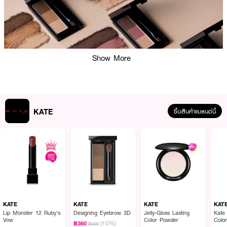
Show More
KATE
ซื้อสินค้าแบรนด์นี้
ผลลัพธ์ที่ได้ :
KATE Designing Eyebrow 3D0
พาเลทเขียนคิ้วชนิดพาวเดอร์ใหม่ คิ้วสวยไล่เฉด
อ่อนเข้มอย่างเป็นธรรมชาติ พร้อมไล้สันจมูกให้โดดเด่นมีมิติ พร้อมเผยเสน่ห์เส้น
สายและเงาบนใบหน้าได้ดีกว่าที่เคย มาพร้อมกับแปรงปัดเพื่อเพิ่มเงาได้อย่าง
KATE
KATE
KATE
KAT
ง่ายดายและแปรงหัวตัดในตลับ
Lip Monster 12 Ruby's
Designing Eyebrow 3D
Jelly-Gloss Lasting
Kate
Vow
Color Powder
Colo
(10%)
฿360
฿400