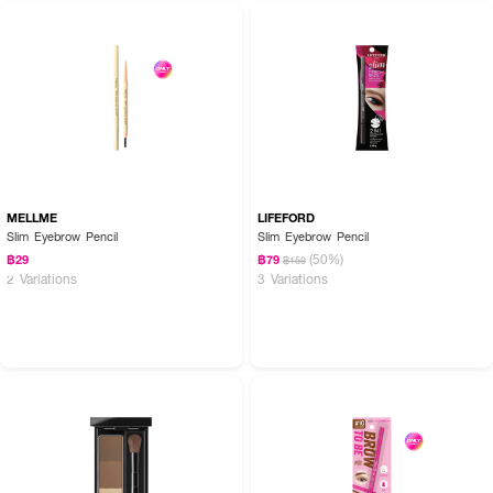
MELLME
LIFEFORD
Slim Eyebrow Pencil
Slim Eyebrow Pencil
(50%)
฿29
฿79
฿159
2 Variations
3 Variations