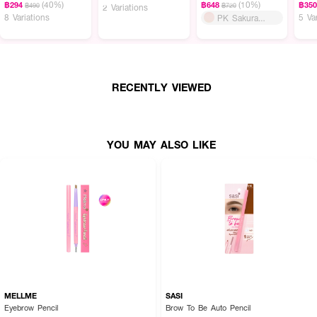
·
คิ้วสวยไล่เฉดอ่อนเข้มอย่างเป็นธรรมชาติ
(40%)
(10%)
฿294
฿648
฿35
฿490
฿720
2 Variations
8 Variations
5 Va
PK Sakura
·
แปรงปัดเพื่อเพิ่มเงาได้อย่างง่ายดายและแปรงหัวตัดในตลับ
Waves
·
ช่วยให้คิ้วดูดี เป็นธรรมชาติ
· FDA Registration No. : 10-2-6700035504
RECENTLY VIEWED
How to Use :
ใช้ตกแต่งคิ้ว
YOU MAY ALSO LIKE
MELLME
SASI
Eyebrow Pencil
Brow To Be Auto Pencil