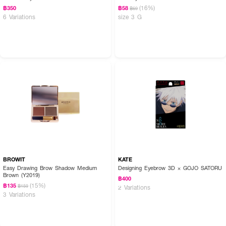
(16%)
฿350
฿58
฿69
6 Variations
size 3 G
BROWIT
KATE
Easy Drawing Brow Shadow Medium
Designing Eyebrow 3D × GOJO SATORU
Brown (Y2019)
฿400
(15%)
฿135
฿159
2 Variations
3 Variations