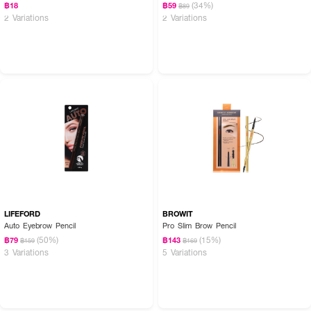
(34%)
฿18
฿59
฿89
2 Variations
2 Variations
LIFEFORD
BROWIT
Auto Eyebrow Pencil
Pro Slim Brow Pencil
(50%)
(15%)
฿79
฿143
฿159
฿169
3 Variations
5 Variations