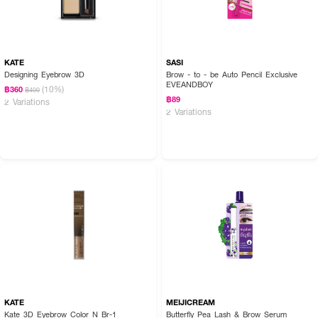
KATE
SASI
Designing Eyebrow 3D
Brow - to - be Auto Pencil Exclusive
EVEANDBOY
(10%)
฿360
฿400
฿89
2 Variations
2 Variations
KATE
MEIJICREAM
Kate 3D Eyebrow Color N Br-1
Butterfly Pea Lash & Brow Serum