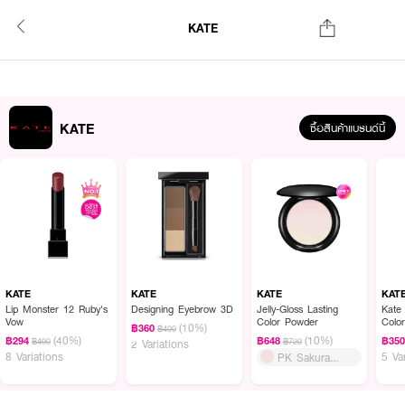
KATE
KATE
ซื้อสินค้าแบรนด์นี้
KATE
KATE
KATE
KAT
Lip Monster 12 Ruby's
Designing Eyebrow 3D
Jelly-Gloss Lasting
Kate
Vow
Color Powder
Colo
(10%)
฿360
฿400
(40%)
(10%)
฿294
฿648
฿35
฿490
฿720
2 Variations
8 Variations
5 Va
PK Sakura
Waves