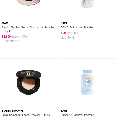
MAC
SASI
Studio Fix Pro Set + Blur Loose Powder
ACNE Sol Loose Powder
- Light
(18%)
฿32
฿39
(10%)
฿1,620
฿1,800
size 50 G
8 Variations
BOBBI BROWN
SASI
Luxe Radiance Loose Powder - Pure
Super Oil Control Powder