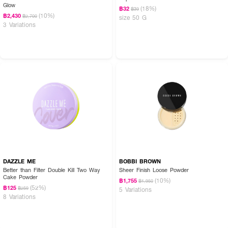
Glow
(18%)
฿32
฿39
(10%)
฿2,430
฿2,700
size 50 G
3 Variations
DAZZLE ME
BOBBI BROWN
Better than Filter Double Kill Two Way
Sheer Finish Loose Powder
Cake Powder
(10%)
฿1,755
฿1,950
(52%)
฿125
฿259
5 Variations
8 Variations