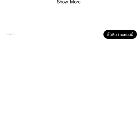
Show More
ซื้อสินค้าแบรนด์นี้
ผลลัพธ์ที่ได้ :
แป้งฝุ่นรุ่นใหม่ KATE Face Powder Z สี Semi-Matte ช่วยปิดรูขุมขน และไม่
ทำให้รองพื้นจับตัวเป็นก้อน แป้งฝุ่นเนื้อละเอียด มอบผิวสวยอย่างที่คุณต้องการ
● แป้งฝุ่นที่ช่วยปกปิดรูขุมขน และไม่ทำให้รองพื้นจับตัวเป็นก้อน
● เนื้อละเอียด มอบผิวสวยอย่างที่คุณต้องการ
● มีส่วนผสมช่วยเบลอรูขุมขน ดูดซับความมัน และทำให้เครื่องสำอางค์ติด
ทนนาน
● ไม่ทิ้งความมันเงาบนใบหน้า และมาพร้อมพัฟในตลับ