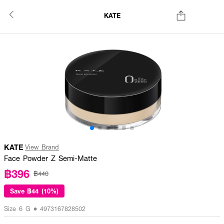
KATE
KATE
View Brand
Face Powder Z Semi-Matte
฿396
฿440
Save
฿44 (10%)
Size 6 G • 4973167828502