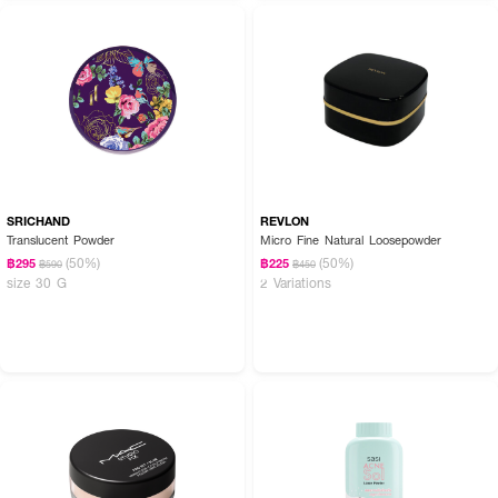
How to Use :
หลังลงรองพื้น ใช้พัฟกดซับแป้ง KATE Face Powder Z เกลี่ยเบาๆ ทั่วใบหน้า
SRICHAND
REVLON
Translucent Powder
Micro Fine Natural Loosepowder
(50%)
(50%)
฿295
฿225
฿590
฿450
size 30 G
2 Variations