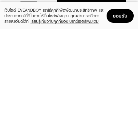
ADD TO BAG
เว็บไซต์ EVEANDBOY เราใช้คุกกี้เพื่อพัฒนาประสิทธิภาพ และ
ยอมรับ
ประสบการณ์ที่ดีในการใช้เว็บไซต์ของคุณ คุณสามารถศึกษา
รายละเอียดได้ที่
เรียนรู้เกี่ยวกับคุกกี้ของเบราว์เซอร์เพิ่มเติม
Home
Home
Promotions
Promotions
Shopping Bag
Shopping Bag
Account
Account
SASI
4U2
Pearly Glow Powder
Skin Super Brightening Finished Loose
Powder
(18%)
฿32
฿39
(40%)
฿299
฿499
size 50 G
size 10 G
CUTE PRESS
4U2