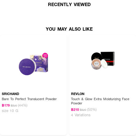
RECENTLY VIEWED
● สี Semi-Matte
● ขนาดสินค้า (กว้างxสูง) : 6.6 x 6.8 ซม.
YOU MAY ALSO LIKE
SRICHAND
REVLON
Bare To Perfect Translucent Powder
Touch & Glow Extra Moisturizing Face
Powder
(44%)
฿179
฿320
(50%)
฿210
฿420
size 10 G
4 Variations