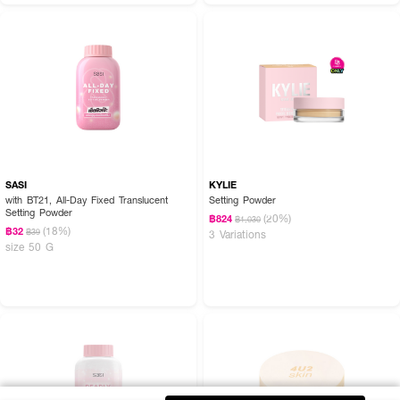
SASI
KYLIE
with BT21, All-Day Fixed Translucent
Setting Powder
Setting Powder
(20%)
฿824
฿1,030
(18%)
฿32
฿39
3 Variations
size 50 G