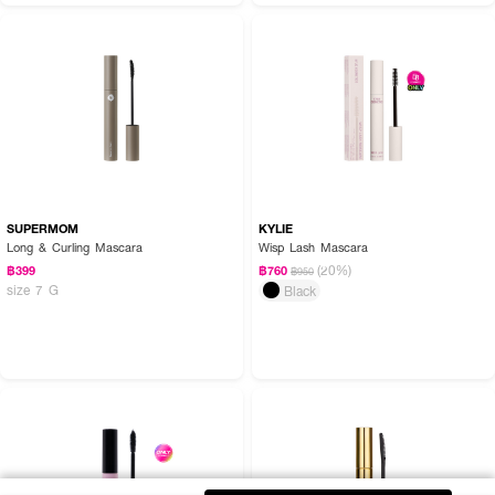
SUPERMOM
KYLIE
Long & Curling Mascara
Wisp Lash Mascara
(20%)
฿399
฿760
฿950
size 7 G
Black