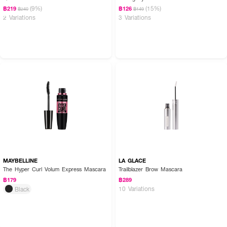
(9%)
(15%)
฿219
฿126
฿240
฿149
2 Variations
3 Variations
MAYBELLINE
LA GLACE
The Hyper Curl Volum Express Mascara
Trailblazer Brow Mascara
฿179
฿289
10 Variations
Black