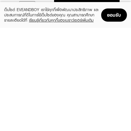
ADD TO BAG
เว็บไซต์ EVEANDBOY เราใช้คุกกี้เพื่อพัฒนาประสิทธิภาพ และ
ยอมรับ
ประสบการณ์ที่ดีในการใช้เว็บไซต์ของคุณ คุณสามารถศึกษา
รายละเอียดได้ที่
เรียนรู้เกี่ยวกับคุกกี้ของเบราว์เซอร์เพิ่มเติม
Home
Home
Promotions
Promotions
Shopping Bag
Shopping Bag
Account
Account
MELLME
BROWIT
Kawaii Lash Mascara
My Everyday Mascara
(15%)
฿39
฿118
฿139
2 Variations
Endless Night
BROWIT
BEAUTILAB