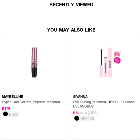
· มีเส้นใยไฟเบอร์ที่กลมกลืนกับขนตา
RECENTLY VIEWED
· หัวแปรงขนาดเล็ก ปัดได้ทั้งขนตาบนและล่าง
· มี Olive Oil เป็นส่วนผสม
YOU MAY ALSO LIKE
KATE CURL AWAKING MASCARA BK-1
· ด้านขนสั้น ปัดได้ชิดโคนขนตา เหมาะกับขนตาสั้นหรือขนตาที่อยู่ลึก
· ด้านขนยาว ช่วยเกลี่ยและเคลือบเส้นขนตาอย่างสม่ำเสมอ
· สูตรกันน้ำ
· เนื้อมาสคาร่าแบบฟิล์ม
· FDA Registration No. : 10-2-6800015298
MAYBELLINE
SIVANNA
Hyper Curl Volume Express Mascara
Svn Curling Mascara HF9050-Exclusive
EVEANDBOY
฿179
How to Use :
(70%)
฿59
฿199
Black
HF9050
· ปัด KATE LASH MAXIMIZER HP SECRET เป็นขั้นตอนแรกเพื่อเคลือบและจัด
เรียงเส้นขนตา
· ปัดต่อด้วย KATE CURL AWAKING MASCARA เพื่อเติมสีและมิติ