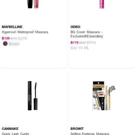
MAYBELLINE
ODBO
Hypercurl Waterproof Mascara
BQ Cover Mascara -
Exclusive@Eveandboy
(22%)
฿139
฿179
(65%)
฿119
฿339
Brown
size 10 ML
CANMAKE
BROWIT
Quick Lash Curler
Setting Eyebrow Mascara