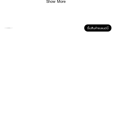
Show More
ซื้อสินค้าแบรนด์นี้
ผลลัพธ์ที่ได้ :
KATE Lash Maximizer HP Secret Set 1
เซ็ตประกอบด้วย
KATE LASH MAXIMIZER HP SECRET GY-1
· สูตรกันน้ำ กันเหงื่อ และทนต่อความมัน