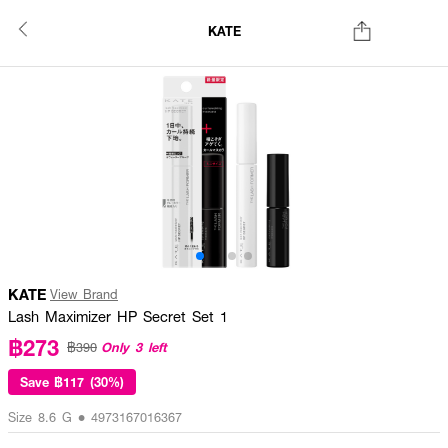
KATE
KATE
View Brand
Lash Maximizer HP Secret Set 1
฿273
Only 3 left
฿390
Save
฿117 (30%)
Size 8.6 G • 4973167016367