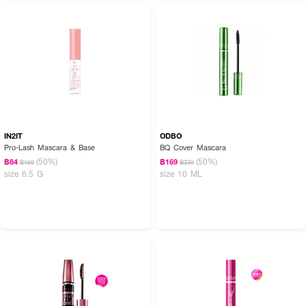
IN2IT
ODBO
Pro-Lash Mascara & Base
BQ Cover Mascara
(50%)
(50%)
฿84
฿169
฿169
฿339
size 6.5 G
size 10 ML