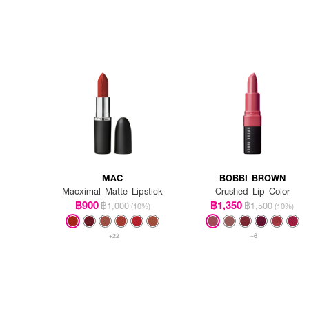
MAC
BOBBI BROWN
Macximal Matte Lipstick
Crushed Lip Color
฿900
฿1,350
฿1,000
฿1,500
(10%)
(10%)
+22
+6