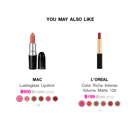
YOU MAY ALSO LIKE
MAC
L'OREAL
Lustreglass Lipstick
Color Riche Intense
Volume Matte 129
฿900
฿1,000
(10%)
฿199
฿349
(43%)
+10
+2