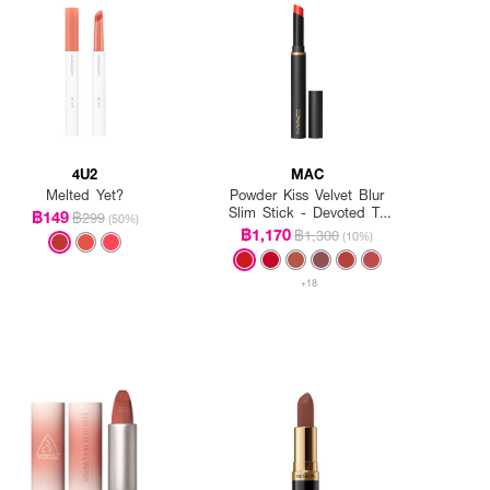
4U2
MAC
Melted Yet?
Powder Kiss Velvet Blur
Slim Stick - Devoted To
฿149
฿299
(50%)
Danger
฿1,170
฿1,300
(10%)
+18