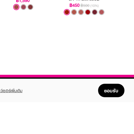
฿1,590
฿450
฿500
(10%)
ยอมรับ
ว์เซอร์เพิ่มเติม
FOLLOW US