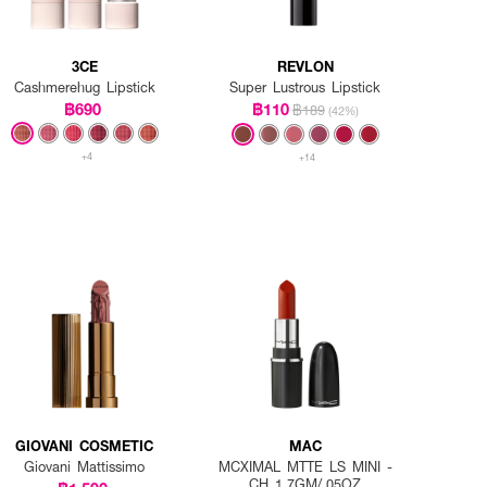
3CE
REVLON
Cashmerehug Lipstick
Super Lustrous Lipstick
฿690
฿110
฿189
(42%)
+4
+14
GIOVANI COSMETIC
MAC
Giovani Mattissimo
MCXIMAL MTTE LS MINI -
CH 1.7GM/.05OZ