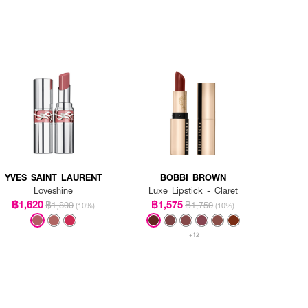
YVES SAINT LAURENT
BOBBI BROWN
Loveshine
Luxe Lipstick - Claret
฿1,620
฿1,575
฿1,800
฿1,750
(10%)
(10%)
+12