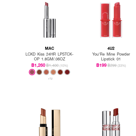
MAC
4U2
LCKD Kiss 24HR LPSTCK-
You'Re Mine Powder
OP 1.8GM/.06OZ
Lipstick 01
฿1,260
฿199
฿1,400
฿299
(10%)
(33%)
+12