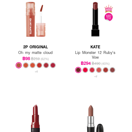
2P ORIGINAL
KATE
Oh my matte cloud
Lip Monster 12 Ruby's
Vow
฿98
฿259
(62%)
฿294
฿490
(40%)
+4
+2