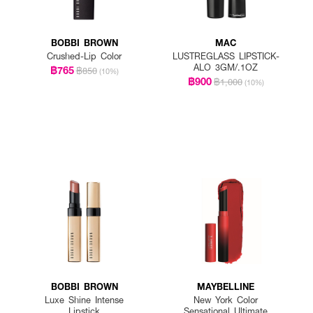
BOBBI BROWN
MAC
Crushed-Lip Color
LUSTREGLASS LIPSTICK-
ALO 3GM/.1OZ
฿765
฿850
(10%)
฿900
฿1,000
(10%)
BOBBI BROWN
MAYBELLINE
Luxe Shine Intense
New York Color
Lipstick
Sensational Ultimate