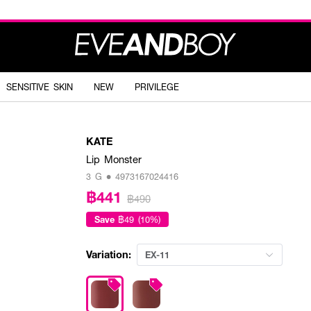
SENSITIVE SKIN
NEW
PRIVILEGE
KATE
Lip Monster
3 G • 4973167024416
฿441
฿490
Save
฿49 (10%)
Variation:
EX-11