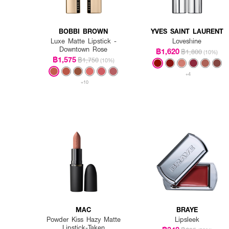
BOBBI BROWN
YVES SAINT LAURENT
Luxe Matte Lipstick -
Loveshine
Downtown Rose
฿1,620
฿1,800
(10%)
฿1,575
฿1,750
(10%)
+4
+10
MAC
BRAYE
Powder Kiss Hazy Matte
Lipsleek
Lipstick-Taken