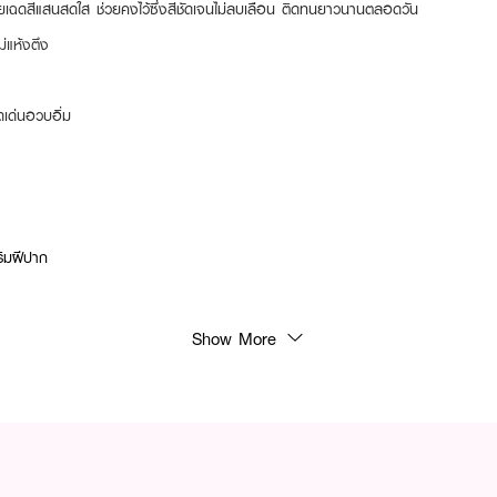
้วยเฉดสีแสนสดใส ช่วยคงไว้ซึ่งสีชัดเจนไม่ลบเลือน ติดทนยาวนานตลอดวัน
ม่แห้งตึง
ดดเด่นอวบอิ่ม
ริมฝีปาก
Show More