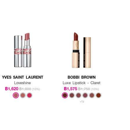
YVES SAINT LAURENT
BOBBI BROWN
Loveshine
Luxe Lipstick - Claret
฿1,620
฿1,575
฿1,800
฿1,750
(10%)
(10%)
+12