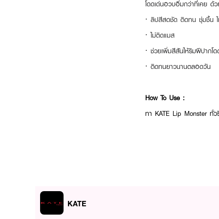
โดดเด่นอวบอิ่มกว่าที่เคย ด
·
ลิปสีสดชัด ติดทน ชุ่มชื้น ไ
·
ไม่ติดแมส
·
ช่วยเพิ่มสีสันให้ริมฝีปากโ
·
ติดทนยาวนานตลอดวัน
How To Use :
ทา KATE Lip Monster ทั่ว
KATE