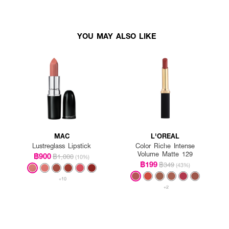
YOU MAY ALSO LIKE
MAC
L'OREAL
Lustreglass Lipstick
Color Riche Intense
Volume Matte 129
฿900
฿1,000
(10%)
฿199
฿349
(43%)
+10
+2