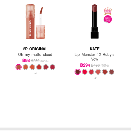
2P ORIGINAL
KATE
Oh my matte cloud
Lip Monster 12 Ruby's
Vow
฿98
฿259
(62%)
฿294
฿490
(40%)
+4
+2