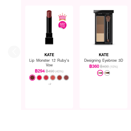
KATE
KATE
Lip Monster 12 Ruby's
Designing Eyebrow 3D
Vow
฿360
฿400
(10%)
฿294
฿490
(40%)
+2