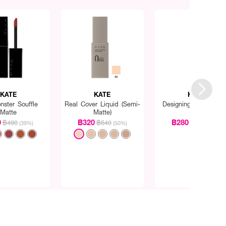
KATE
KATE
KATE
nster Souffle
Real Cover Liquid (Semi-
Designing Eyebrow 
Matte
Matte)
EX-8
9
฿320
฿280
฿490
฿640
฿400
(39%)
(50%)
(30%)