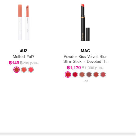
4U2
MAC
Melted Yet?
Powder Kiss Velvet Blur
Slim Stick - Devoted To
฿149
฿299
(50%)
Danger
฿1,170
฿1,300
(10%)
+18