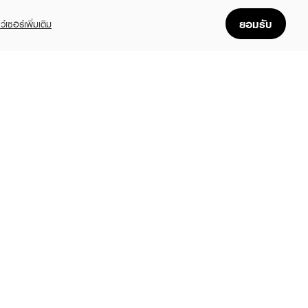
ยอมรับ
ว์เซอร์เพิ่มเติม
FOLLOW US
GET THE APP
Enjoyable, easy, and convenient