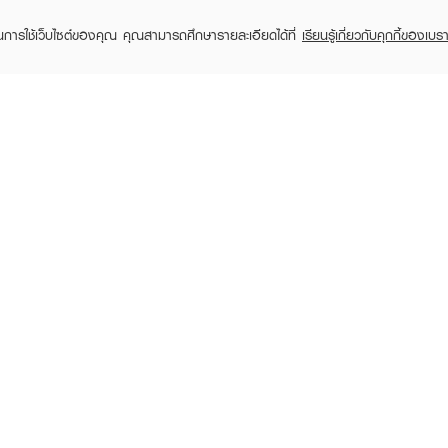
ในการใช้เว็บไซต์ของคุณ คุณสามารถศึกษารายละเอียดได้ที่
เรียนรู้เกี่ยวกับคุกกี้ของเบรา
TOMER CARE
EVEANDBOY MEMBER
 Shopping
Member registration
 store
t us