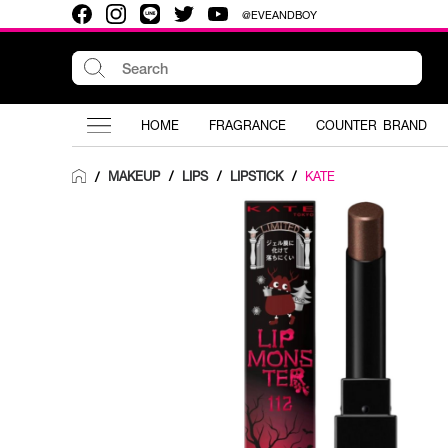
@EVEANDBOY
HOME
FRAGRANCE
COUNTER BRAND
MAKEUP
/
LIPS
/
LIPSTICK
/
KATE
/