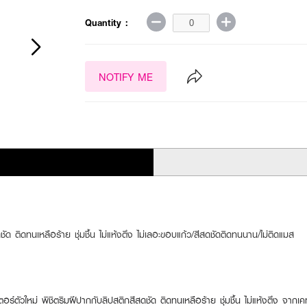
Quantity :
NOTIFY ME
ชัด ติดทนเหลือร้าย ชุ่มชื้น ไม่แห้งตึง ไม่เลอะขอบแก้ว/สีสดชัดติดทนนาน/ไม่ติดแมส
ร์ตัวใหม่ พิชิตริมฝีปากกับลิปสติกสีสดชัด ติดทนเหลือร้าย ชุ่มชื้น ไม่แห้งตึง จากเคท