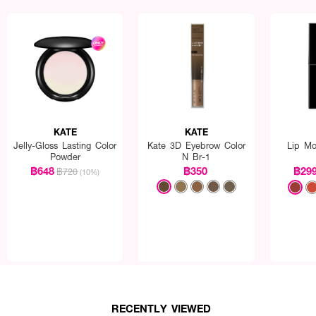
KATE
KATE
Jelly-Gloss Lasting Color
Kate 3D Eyebrow Color
Lip Mo
Powder
N Br-1
฿648
฿350
฿29
฿720
(10%)
RECENTLY VIEWED