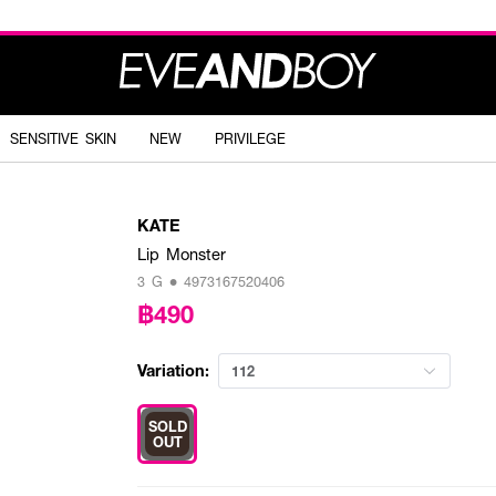
SENSITIVE SKIN
NEW
PRIVILEGE
KATE
Lip Monster
3 G • 4973167520406
฿490
Variation:
112
SOLD
OUT