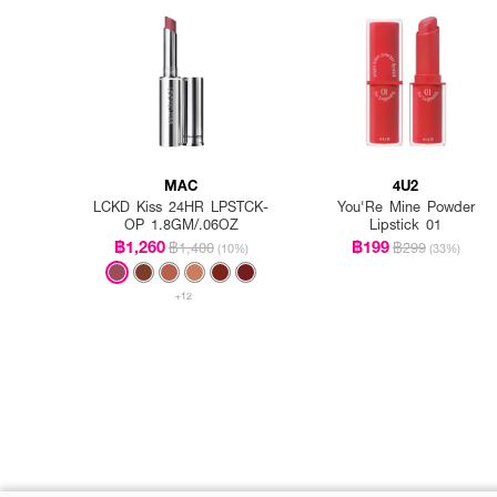
MAC
4U2
LCKD Kiss 24HR LPSTCK-
You'Re Mine Powder
OP 1.8GM/.06OZ
Lipstick 01
฿1,260
฿199
฿1,400
฿299
(10%)
(33%)
+12