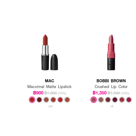
MAC
BOBBI BROWN
Macximal Matte Lipstick
Crushed Lip Color
฿900
฿1,350
฿1,000
฿1,500
(10%)
(10%)
+22
+6