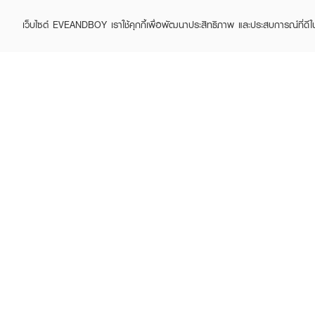
เว็บไซต์ EVEANDBOY เราใช้คุกกี้เพื่อพัฒนาประสิทธิภาพ และประสบการณ์ที่ดี
ABOUT EVEANDBOY
CUS
Brand story
Online
Privacy Policy
Find a
Terms and Conditions
Contac
Sell on EVEANDBOY
Whistleblowing