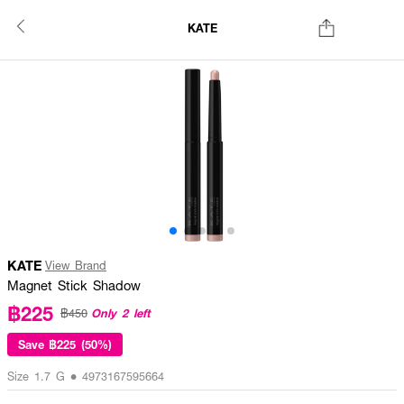
KATE
KATE
View Brand
Magnet Stick Shadow
฿225
Only 2 left
฿450
Save
฿225 (50%)
Size 1.7 G • 4973167595664