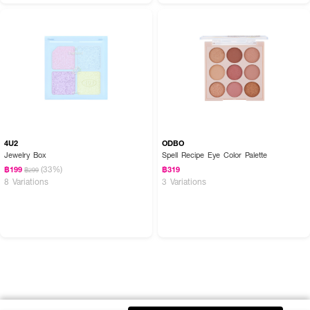
4U2
ODBO
Jewelry Box
Spell Recipe Eye Color Palette
(33%)
฿199
฿319
฿299
8 Variations
3 Variations