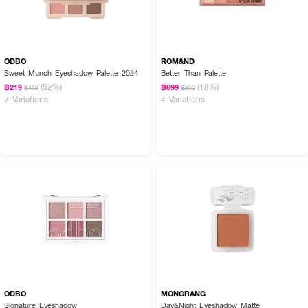
ODBO
ROM&ND
Sweet Munch Eyeshadow Palette 2024
Better Than Palette
(52%)
(18%)
฿219
฿699
฿459
฿850
2 Variations
4 Variations
ODBO
MONGRANG
Signature Eyeshadow
Day&Night Eyeshadow Matte