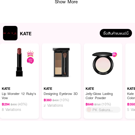
Show More
KATE
ซื้อสินค้าแบรนด์นี้
จุดเด่น
• เม็ดสีชัด สีเปล่งประกาย หรือเนื้อแมตต์แน่นชัดตามเฉด
KATE
KATE
KATE
KAT
• เขียนลื่น ไม่เป็นคราบ ไม่เป็นขุย
Lip Monster 12 Ruby's
Designing Eyebrow 3D
Jelly-Gloss Lasting
Kate
Vow
Color Powder
Colo
(10%)
฿360
฿400
• แนบสนิทผิวเปลือกตา ติดทนราวแม่เหล็ก
(40%)
(10%)
฿294
฿648
฿35
฿490
฿720
2 Variations
8 Variations
5 Va
PK Sakura
• สูตรกันน้ำ กันเหงื่อ และทนต่อความชื้น
Waves
• เหมาะสำหรับใช้แต่งเปลือกตาในชีวิตประจำวันหรือโอกาสพิเศษ