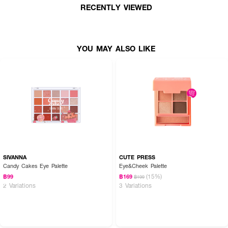
RECENTLY VIEWED
เฉดสีให้เลือก
• EX-1 Purple × Blue pearl
• EX-2 Beige × Pink pearl
YOU MAY ALSO LIKE
• EX-3 Yellow beige × Pink pearl
• EX-4 Matte greige
เลขที่จดแจ้ง: 10-2-6800007668
วิธีใช้:
ใช้ทาตกแต่งบริเวณเปลือกตา สามารถเบลนด์ด้วยนิ้วหรือแปรงเพื่อสร้างเลเยอร์สี
ตามต้องการ
SIVANNA
CUTE PRESS
Candy Cakes Eye Palette
Eye&Cheek Palette
(15%)
฿99
฿169
฿199
2 Variations
3 Variations