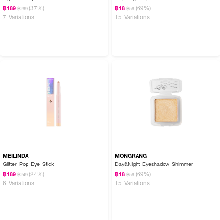
(37%)
(69%)
฿189
฿18
฿299
฿59
7 Variations
15 Variations
MEILINDA
MONGRANG
Glitter Pop Eye Stick
Day&Night Eyeshadow Shimmer
(24%)
(69%)
฿189
฿18
฿249
฿59
6 Variations
15 Variations