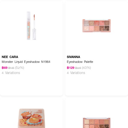
NEE CARA
SIVANNA
Monster Liquid Eyeshadow N1964
Eyeshadow Palette
(52%)
(43%)
฿69
฿129
฿145
฿225
4 Variations
4 Variations