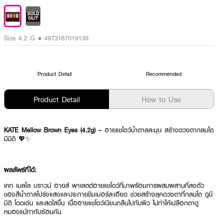
SOLD
OUT
Size 4.2 G • 4973167019139
Product Detail
Recommended
Product Detail
How to Use
KATE Mellow Brown Eyes (4.2g) –
อายแชโดว์น้ำตาลละมุน สร้างดวงตากลมโต
มีมิติ 💖✨
ผลลัพธ์ที่ได้:
เคท เมลโล บราวน์ อายส์ พาเลตต์อายแชโดว์ที่มาพร้อมการผสมผสานที่ลงตัว
ของสีน้ำตาลโปร่งแสงและประกายชิมเมอร์ละเอียด ช่วยสร้างลุคดวงตาที่กลมโต ดูมี
มิติ โดดเด่น และสดใสขึ้น เนื้ออายแชโดว์เนียนกลืนไปกับผิว ไม่ทำให้เปลือกตาดู
หมองแม้ทาทับซ้อนกัน