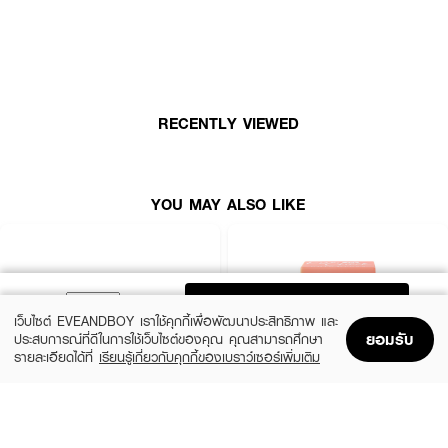
✨ เนรมิตดวงตาให้กลมโต สดใส ด้วยโทนสีน้ำตาลที่ละมุนและเข้ากับทุกสีผิว 👁️
RECENTLY VIEWED
YOU MAY ALSO LIKE
ADD TO BAG
เว็บไซต์ EVEANDBOY เราใช้คุกกี้เพื่อพัฒนาประสิทธิภาพ และ
ยอมรับ
ประสบการณ์ที่ดีในการใช้เว็บไซต์ของคุณ คุณสามารถศึกษา
รายละเอียดได้ที่
เรียนรู้เกี่ยวกับคุกกี้ของเบราว์เซอร์เพิ่มเติม
Home
Home
Promotions
Promotions
Shopping Bag
Shopping Bag
Account
Account
SIVANNA
CUTE PRESS
Candy Cakes Eye Palette
Eye&Cheek Palette