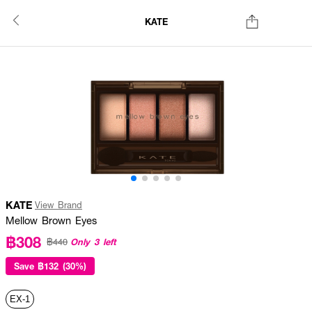
KATE
KATE
View Brand
Mellow Brown Eyes
฿308
Only 3 left
฿440
Save
฿132 (30%)
EX-1