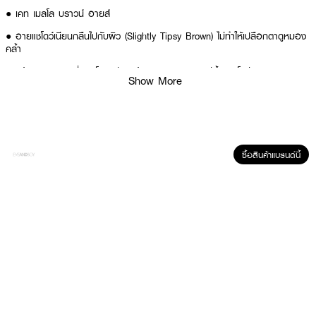
● เคท เมลโล บราวน์ อายส์
● อายแชโดว์เนียนกลืนไปกับผิว (Slightly Tipsy Brown) ไม่ทำให้เปลือกตาดูหมอง
คล้ำ
● สร้างลุคดวงตาที่กลมโต ดูมีมิติ ด้วยการผสมผสานสีน้ำตาลโปร่งแสงและชิมเม
Show More
อร์ละเอียด
● มีทั้งหมด 2 เฉดสี (ตัวอย่าง: EX-1 Melting Coral Brown - น้ำตาลโทนคอรัล
ให้ลุคอบอุ่นละมุน)
● มาพร้อมแปรงในตลับ สะดวก ใช้งานง่าย
ซื้อสินค้าแบรนด์นี้
● ช่วยให้ดวงตาดูสดใส โดดเด่นอย่างเป็นธรรมชาติ
● FDA Registration no. 10-2-6800017870
● ปริมาณ - 4.2 กรัม
How To Use :
● ใช้แปรงหรือนิ้วแตะเนื้ออายแชโดว์
● ใช้ทาตกแต่งเปลือกตา โดยสามารถทาทับซ้อนกันเพื่อเพิ่มความเข้มและมิติ