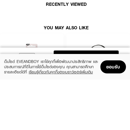
RECENTLY VIEWED
YOU MAY ALSO LIKE
ADD TO BAG
เว็บไซต์ EVEANDBOY เราใช้คุกกี้เพื่อพัฒนาประสิทธิภาพ และ
ยอมรับ
ประสบการณ์ที่ดีในการใช้เว็บไซต์ของคุณ คุณสามารถศึกษา
รายละเอียดได้ที่
เรียนรู้เกี่ยวกับคุกกี้ของเบราว์เซอร์เพิ่มเติม
Home
Home
Promotions
Promotions
Shopping Bag
Shopping Bag
Account
Account
REAL TECHNIQUES
3CE
Miracle Powder Sponge
Wash Bag_Small
(20%)
(80%)
฿392
฿270
฿490
฿1,350
size 25 G
Black