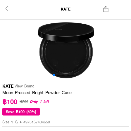
KATE
KATE
View Brand
Moon Pressed Bright Powder Case
฿100
Only 1 left
฿200
Save
฿100 (50%)
Size 1 G • 4973167434659