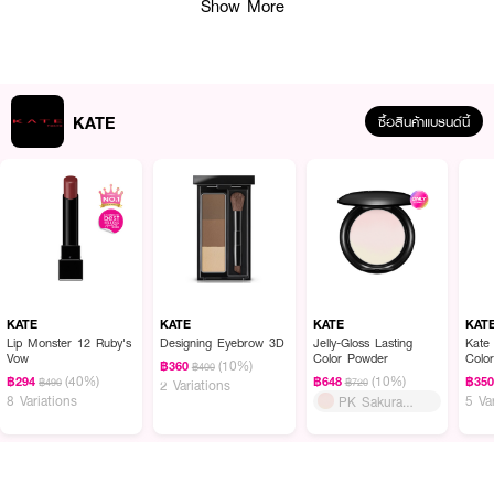
Show More
KATE
ซื้อสินค้าแบรนด์นี้
KATE
KATE
KATE
KAT
Lip Monster 12 Ruby's
Designing Eyebrow 3D
Jelly-Gloss Lasting
Kate
Vow
Color Powder
Colo
(10%)
฿360
฿400
(40%)
(10%)
฿294
฿648
฿35
฿490
฿720
2 Variations
8 Variations
5 Va
PK Sakura
Waves