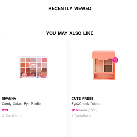
RECENTLY VIEWED
เลขที่จดแจ้ง: 10-2-6800006236
เฉดสี
EX-1 Pink Spark
YOU MAY ALSO LIKE
EX-2 Sugar Mint
EX-3 Beige Star
ปริมาณสุทธิ: 3.5 กรัม
How to Use:
• ใช้ทาตกแต่งเปลือกตาหรือรอบดวงตาในจุดที่ต้องการเพิ่มประกาย
SIVANNA
CUTE PRESS
Candy Cakes Eye Palette
Eye&Cheek Palette
(15%)
฿99
฿169
฿199
2 Variations
3 Variations