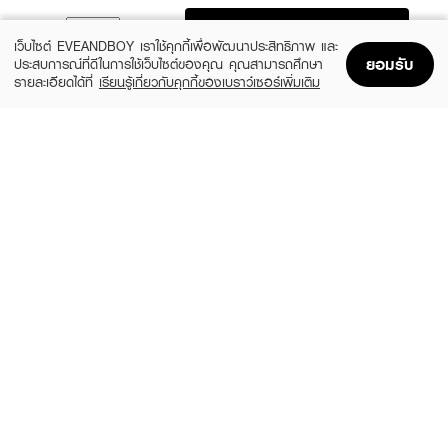
ADD TO BAG
เว็บไซต์ EVEANDBOY เราใช้คุกกี้เพื่อพัฒนาประสิทธิภาพ และ
ยอมรับ
ประสบการณ์ที่ดีในการใช้เว็บไซต์ของคุณ คุณสามารถศึกษา
รายละเอียดได้ที่
เรียนรู้เกี่ยวกับคุกกี้ของเบราว์เซอร์เพิ่มเติม
Home
Home
Promotions
Promotions
Shopping Bag
Shopping Bag
Account
Account
ODBO
SIVANNA
Shadow&Me Palette
Colors Break Order Integrated
Eyeshadow
฿359
฿199
02 Rosewood
3 Variations
ODBO
4U2