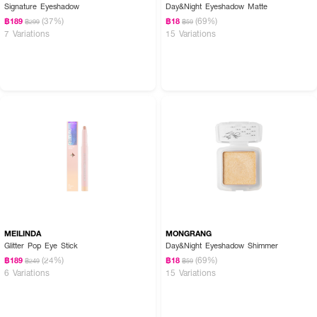
Signature Eyeshadow
Day&Night Eyeshadow Matte
(37%)
(69%)
฿189
฿18
฿299
฿59
7 Variations
15 Variations
MEILINDA
MONGRANG
Glitter Pop Eye Stick
Day&Night Eyeshadow Shimmer
(24%)
(69%)
฿189
฿18
฿249
฿59
6 Variations
15 Variations