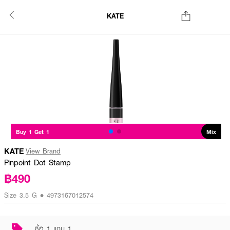
KATE
Buy 1 Get 1
Mix
KATE
View Brand
Pinpoint Dot Stamp
฿490
Size 3.5 G • 4973167012574
ซื้อ 1 แถม 1