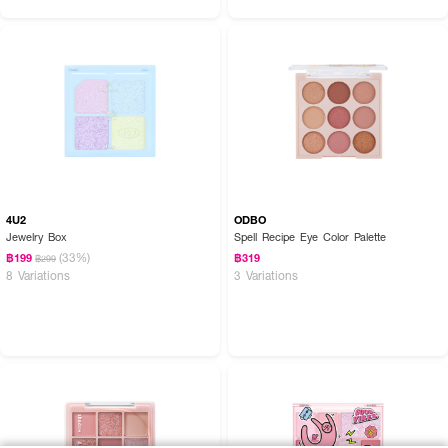
4U2
ODBO
Jewelry Box
Spell Recipe Eye Color Palette
(33%)
฿199
฿319
฿299
8 Variations
3 Variations