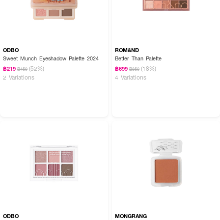
ODBO
ROM&ND
Sweet Munch Eyeshadow Palette 2024
Better Than Palette
(52%)
(18%)
฿219
฿699
฿459
฿850
2 Variations
4 Variations
ODBO
MONGRANG