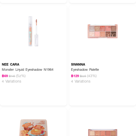
NEE CARA
SIVANNA
Monster Liquid Eyeshadow N1964
Eyeshadow Palette
(52%)
(43%)
฿69
฿129
฿145
฿225
4 Variations
4 Variations