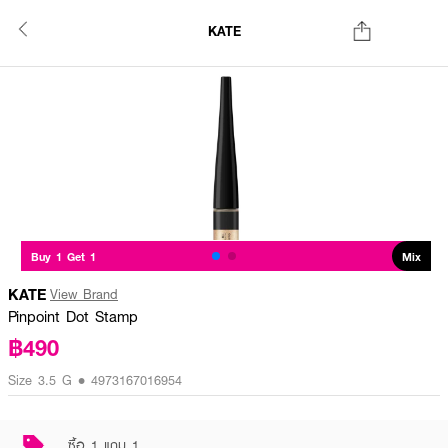
KATE
Buy 1 Get 1
Mix
KATE
View Brand
Pinpoint Dot Stamp
฿490
Size 3.5 G • 4973167016954
ซื้อ 1 แถม 1