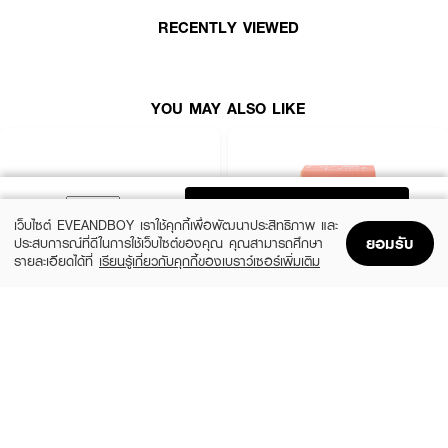
RECENTLY VIEWED
เลขที่จดแจ้ง: 10-2-6800006236
เฉดสี
EX-1 Pink Spark
YOU MAY ALSO LIKE
EX-2 Sugar Mint
EX-3 Beige Star
ADD TO BAG
ปริมาณสุทธิ: 3.5 กรัม
เว็บไซต์ EVEANDBOY เราใช้คุกกี้เพื่อพัฒนาประสิทธิภาพ และ
ยอมรับ
ประสบการณ์ที่ดีในการใช้เว็บไซต์ของคุณ คุณสามารถศึกษา
รายละเอียดได้ที่
เรียนรู้เกี่ยวกับคุกกี้ของเบราว์เซอร์เพิ่มเติม
Home
Home
Promotions
Promotions
Shopping Bag
Shopping Bag
Account
Account
How to Use:
• ใช้ทาตกแต่งเปลือกตาหรือรอบดวงตาในจุดที่ต้องการเพิ่มประกาย
SIVANNA
CUTE PRESS
Candy Cakes Eye Palette
Eye&Cheek Palette
(15%)
฿99
฿169
฿199
2 Variations
3 Variations