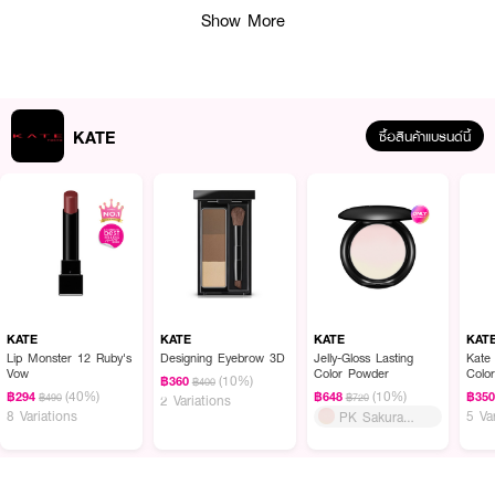
Show More
KATE
ซื้อสินค้าแบรนด์นี้
• กลิตเตอร์เนื้อลิควิด เผยประกายชัดเจนทุกอณู
• หัวแอปพลิเคเตอร์เฉพาะจุด ใช้งานง่าย ไม่เลอะ
KATE
KATE
KATE
KAT
• ติดแน่นทนนาน ด้วยพอลิเมอร์ยึดเกาะสูง
Lip Monster 12 Ruby's
Designing Eyebrow 3D
Jelly-Gloss Lasting
Kate
Vow
Color Powder
Colo
(10%)
฿360
฿400
• กันน้ำ กันเหงื่อ และน้ำตา
(40%)
(10%)
฿294
฿648
฿35
฿490
฿720
2 Variations
8 Variations
5 Va
PK Sakura
• ไม่หลุดร่วงระหว่างวัน ทนต่อความมันและการเสียดสี
Waves
• เขย่าขวดในแนวตั้งก่อนใช้งานทุกครั้ง