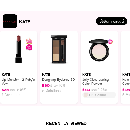
KATE
ซื้อสินค้าแบรนด์นี้
ผลลัพธ์ที่ได้ :
KATE Shade Color Lasting Liner No. BR-1 Hazel Brown อายไลน์เนอร์ติด
ทนนานพร้อมให้ขนตายืดหยุ่นงอนเด้งสวยงาม พร้อมขนแปรงปลายเรียวเล็กวาด
เส้มคมละเอียด
KATE
KATE
KATE
KAT
● No. BR-1 Hazel Brown
Lip Monster 12 Ruby's
Designing Eyebrow 3D
Jelly-Gloss Lasting
Kate
Vow
Color Powder
Colo
(10%)
฿360
฿400
● สูตรกันน้ำ และทนต่อเหงื่อ
(40%)
(10%)
฿294
฿648
฿35
฿490
฿720
2 Variations
8 Variations
5 Va
PK Sakura
● เลอะยาก ทนต่อการเสียดสีและความมัน
Waves
● สูตร Rubber Touch มุ่งเน้นความติดทนนาน
● ขนาด 0.55 มล.
RECENTLY VIEWED