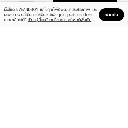
ADD TO BAG
เว็บไซต์ EVEANDBOY เราใช้คุกกี้เพื่อพัฒนาประสิทธิภาพ และ
ยอมรับ
ประสบการณ์ที่ดีในการใช้เว็บไซต์ของคุณ คุณสามารถศึกษา
รายละเอียดได้ที่
เรียนรู้เกี่ยวกับคุกกี้ของเบราว์เซอร์เพิ่มเติม
Home
Home
Promotions
Promotions
Shopping Bag
Shopping Bag
Account
Account
CUTE PRESS
SIVANNA
Nonstop Ombre Blush
Cookie Baked Blush
฿290
฿249
3 Variations
3 Variations
MELLME
4U2