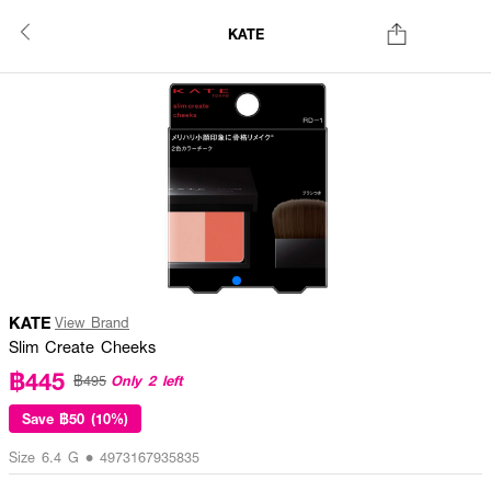
KATE
KATE
View Brand
Slim Create Cheeks
฿445
Only 2 left
฿495
Save
฿50 (10%)
Size 6.4 G • 4973167935835