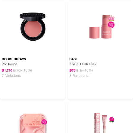
BOBBI BROWN
SASI
Pot Rouge
Kiss & Blush Stick
(10%)
(46%)
฿1,710
฿75
฿1,900
฿139
7 Variations
8 Variations