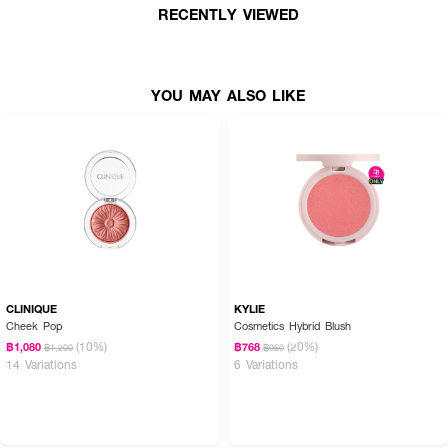
RECENTLY VIEWED
YOU MAY ALSO LIKE
CLINIQUE
KYLIE
Cheek Pop
Cosmetics Hybrid Blush
(10%)
(20%)
฿1,080
฿768
฿1,200
฿960
14 Variations
6 Variations
How to use:
ใช้ปัดบริเวณพวงแก้ม