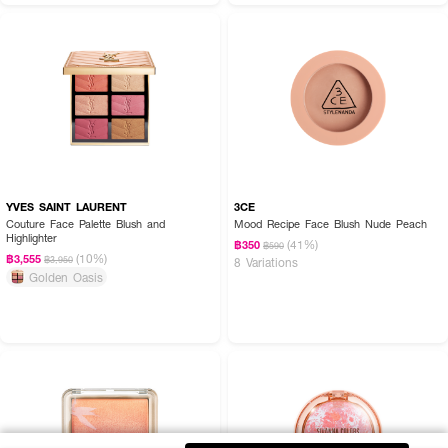
YVES SAINT LAURENT
3CE
Couture Face Palette Blush and
Mood Recipe Face Blush Nude Peach
Highlighter
(41%)
฿350
฿590
(10%)
฿3,555
฿3,950
8 Variations
Golden Oasis