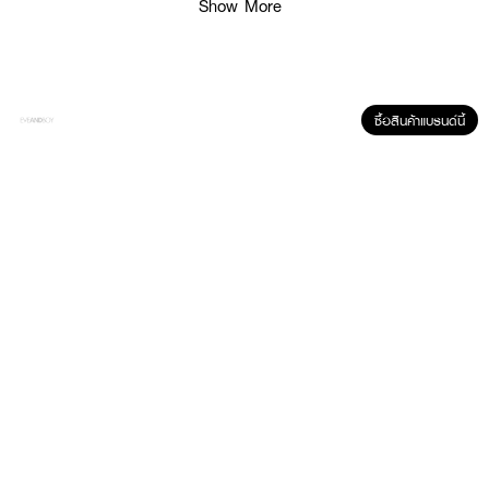
Show More
ซื้อสินค้าแบรนด์นี้
ผลลัพธ์ที่ได้:
KATE Slim Create Cheeks
พาเลทบลัชออน และไฮไลท์ปัดแก้ม 2 สี มอบสีสัน
ให้พวงแก้มสวย ขับผิวให้เปล่งปลั่งสดใส ดูมีสุขภาพดี พร้อมคอนทัวร์กรอบหน้าให้
โดดเด่นมีมิติ
• ด้านซ้ายคือไฮไลท์โทนสว่างประกายมุกละเอียด กระจายแสงให้หน้าสว่างสวยโดด
เด่น
• ด้านขวาคือบลัชออนปัดแก้มสีสวยชัด ขับผิวให้เปล่งปลั่งสดใส ดูมีสุขภาพดี
พร้อมคอนทัวร์กรอบหน้าให้โดดเด่นมีมิติ
• สี #RD-1