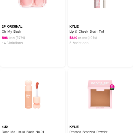
2P ORIGINAL
KYLIE
Oh My Blush
Lip & Cheek Blush Tint
(67%)
(20%)
฿98
฿840
฿299
฿1,050
14 Variations
5 Variations
4U2
KYLIE
Dear Me Liquid Blush No.01
Pressed Bronzing Powder