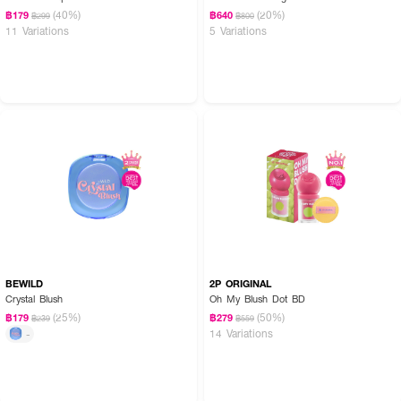
(40%)
(20%)
฿179
฿640
฿299
฿800
11 Variations
5 Variations
BEWILD
2P ORIGINAL
Crystal Blush
Oh My Blush Dot BD
(25%)
(50%)
฿179
฿279
฿239
฿559
14 Variations
-