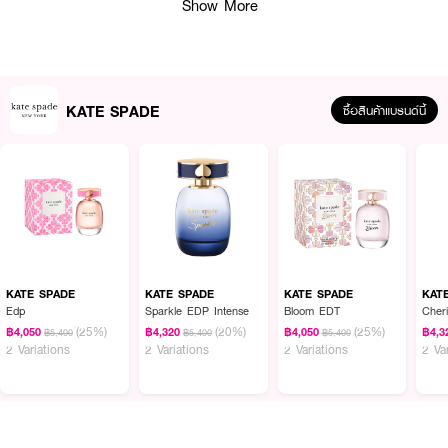
Show More
KATE SPADE
ซื้อสินค้าแบรนด์นี้
KATE SPADE
KATE SPADE
KATE SPADE
KAT
Edp
Sparkle EDP Intense
Bloom EDT
Cher
(25%)
(20%)
(25%)
฿4,050
฿4,320
฿4,050
฿4,3
฿5,400
฿5,400
฿5,400
2 Variations
2 Variations
2 Variations
2 Va