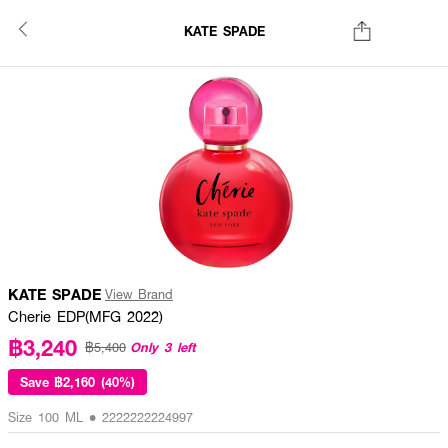
KATE SPADE
KATE SPADE
View Brand
Cherie EDP(MFG 2022)
฿3,240
Only 3 left
฿5,400
Save
฿2,160 (40%)
Size 100 ML • 2222222224997