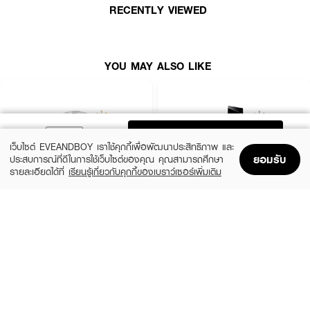
RECENTLY VIEWED
ผลลัพธ์ที่ได้ :
YOU MAY ALSO LIKE
น้ำหอมกลิ่นใหม่
KATE SPADE Cherie EDP
สะท้อนผู้หญิงรักอิสระ ร่าเริง และ
สนุกสนาน
ที่ได้แรงบันดาลใจจากจิตวิญญาณศิลปะป๊อปอาร์ต พร้อมที่จะพาคุณ
เดินทางไปยังกรุงปารีส ด้วยกลิ่น Redcrrant และ Raspberry ที่เย้ายวน ผสาน
ความสดชื่นจากกลิ่น Italian Mandarin ตามด้วยกลิ่นหอมอ่อนๆของดอก Sweet
Pea และ Jasmine Sambac ปิดท้ายด้วยกลิ่น White Woods และ Ambrofix
ADD TO BAG
ผสานเข้ากันได้อย่างไร้ที่ติ
เว็บไซต์ EVEANDBOY เราใช้คุกกี้เพื่อพัฒนาประสิทธิภาพ และ
ยอมรับ
ประสบการณ์ที่ดีในการใช้เว็บไซต์ของคุณ คุณสามารถศึกษา
·
Top Notes:
Raspberry, Mandarin Orange, Red Currant
รายละเอียดได้ที่
เรียนรู้เกี่ยวกับคุกกี้ของเบราว์เซอร์เพิ่มเติม
Home
Home
Promotions
Promotions
Shopping Bag
Shopping Bag
Account
Account
·
Middle Notes:
Sweet Pea, Jasmine
·
Base Notes:
Musk, White Woods
CHLOE
YVES SAINT LAURENT
Signature EDP Mini
Libre EDP
· ขนาด 100 ml.
(36%)
(10%)
฿1,399
฿3,555
฿2,200
฿3,950
size 20 ML
3 Variations