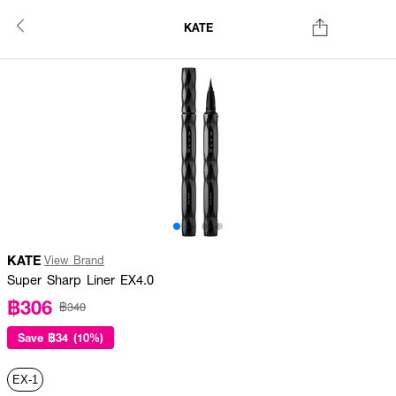
KATE
KATE
View Brand
Super Sharp Liner EX4.0
฿306
฿340
Save
฿34 (10%)
EX-1