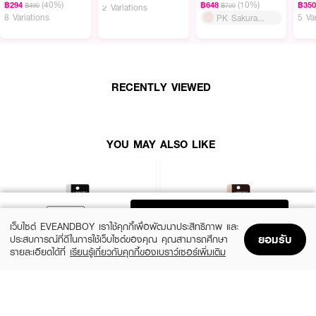
(40%)
(10%)
฿294
฿648
฿35
฿490
฿720
2 Variations
8 Variations
5 Va
PK Sakura
Waves
RECENTLY VIEWED
YOU MAY ALSO LIKE
ADD TO BAG
เว็บไซต์ EVEANDBOY เราใช้คุกกี้เพื่อพัฒนาประสิทธิภาพ และ
ยอมรับ
ประสบการณ์ที่ดีในการใช้เว็บไซต์ของคุณ คุณสามารถศึกษา
รายละเอียดได้ที่
เรียนรู้เกี่ยวกับคุกกี้ของเบราว์เซอร์เพิ่มเติม
Home
Home
Promotions
Promotions
Shopping Bag
Shopping Bag
Account
Account
LIFEFORD
LIFEFORD
·
สูตรกันน้ำ ทนเหงื่อ ทนน้ำ และน้ำตา
Extreme Super Black Eyeliner
Extreme Super Eyeliner