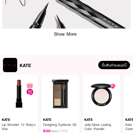
Show More
KATE
ซื้อสินค้าแบรนด์นี้
ผลลัพธ์ที่ได้ :
KATE Super Sharp Liner EX4.0
อายไลเนอร์หัวแปรงสั้นพิเศษ 7.85 มม. ให้
เส้นสไลด์เรียวคม ล้างออกง่าย กันน้ำ กันเหงื่อ ไม่เลอะ เหมาะสำหรับลุคแมตต์คม
ชัดตลอดวัน
KATE
KATE
KATE
KAT
Lip Monster 12 Ruby's
Designing Eyebrow 3D
Jelly-Gloss Lasting
Kate
Vow
Color Powder
Colo
(10%)
฿360
฿400