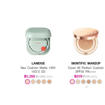
LANEIGE
SKINTIFIC MAKEUP
Neo Cushion Matte 13N1
Cover All Perfect Cushion
15G*2 (23
SPF35 PA++++
฿1,350
฿379
฿1,500
฿759
(10%)
(50%)
+4