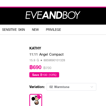
SENSITIVE SKIN
NEW
PRIVILEGE
KATHY
11:11 Angel Compact
15.9 G • 8859690101328
฿690
฿790
Save
฿100 (13%)
Variation:
02 Warmtone