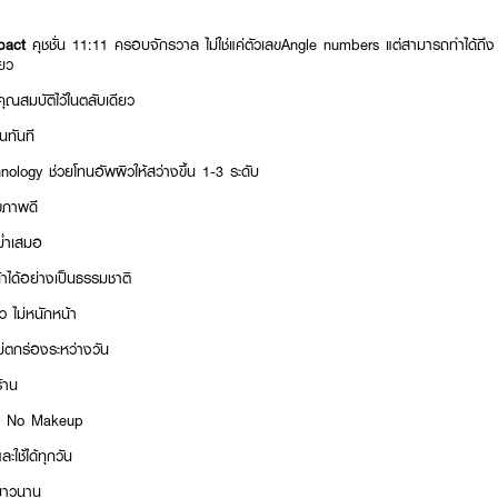
mpact
คุชชั่น 11:11 ครอบจักรวาล ไม่ใช่แค่ตัวเลขAngle numbers แต่สามารถทำได้ถึง 1
ดียว
ุณสมบัติไว้ในตลับเดียว
้นทันที
logy ช่วยโทนอัพผิวให้สว่างขึ้น 1-3 ระดับ
ขภาพดี
สม่ำเสมอ
ได้อย่างเป็นธรรมชาติ
ว ไม่หนักหน้า
ไม่ตกร่องระหว่างวัน
ร้าน
p No Makeup
ใช้ได้ทุกวัน
นยาวนาน