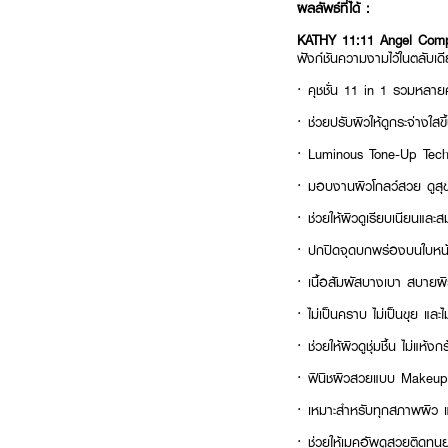
ผลลัพธ์ที่ได้ :
KATHY 11:11 Angel Co
ฟังก์ชันความงามไว้ในตลับเ
· คุชชั่น 11 in 1 รวมหลายค
· ช่วยปรับผิวให้ดูกระจ่างใสขึ
· Luminous Tone-Up Techno
· มอบงานผิวโกลว์สวย ดูสุ
· ช่วยให้ผิวดูเรียบเนียนและ
· ปกปิดจุดบกพร่องบนใบหน้า
· เนื้อสัมผัสบางเบา สบายผิ
· ไม่เป็นคราบ ไม่เป็นขุย และ
· ช่วยให้ผิวดูชุ่มชื้น ไม่แห้งก
· ฟินิชผิวสวยแบบ Makeu
· เหมาะสำหรับทุกสภาพผิว และ
· ช่วยให้เมคอัพดูสวยติดท