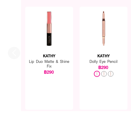
KATHY
KATHY
Lip Duo Matte & Shine
Dolly Eye Pencil
Fix
฿290
฿290