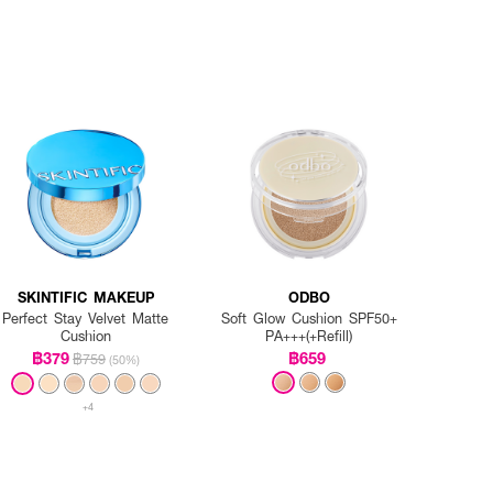
SKINTIFIC MAKEUP
ODBO
Perfect Stay Velvet Matte
Soft Glow Cushion SPF50+
Cushion
PA+++(+Refill)
฿379
฿659
฿759
(50%)
+4