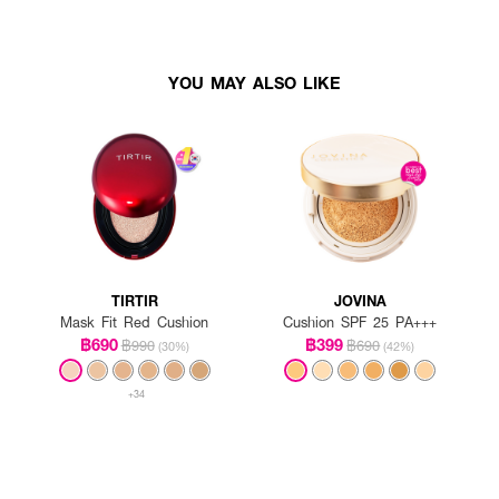
YOU MAY ALSO LIKE
TIRTIR
JOVINA
Mask Fit Red Cushion
Cushion SPF 25 PA+++
฿690
฿399
฿990
฿690
(30%)
(42%)
+34