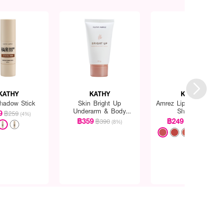
KATHY
KATHY
KATHY
Shadow Stick
Skin Bright Up
Amrez Lip Duo Matte
Underarm & Body
Shine Fix
9
฿259
(4%)
Cream
฿359
฿249
฿390
฿290
(8%)
(14%)
+9