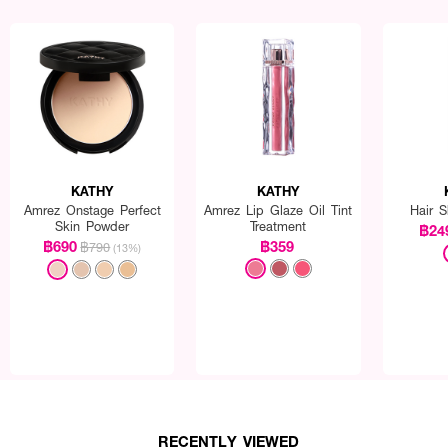
KATHY
KATHY
Amrez Onstage Perfect
Amrez Lip Glaze Oil Tint
Hair 
Skin Powder
Treatment
฿24
฿690
฿359
฿790
(13%)
RECENTLY VIEWED