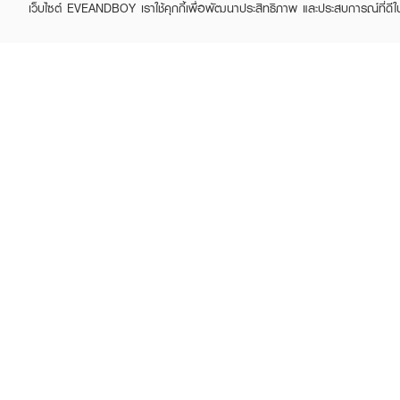
เว็บไซต์ EVEANDBOY เราใช้คุกกี้เพื่อพัฒนาประสิทธิภาพ และประสบการณ์ที่ดี
KATHY
KATHY
Lip Duo Matte & Shine
Dolly Eye Pencil
Fix
฿290
฿290