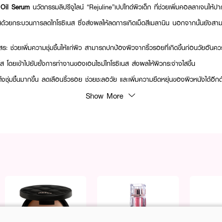
 Oil Serum
นวัตกรรมลิปรีจูไลน์ “Rejuline”เปปไทด์ผิวเด็ก ที่ช่วยเพิ่มคอลลาเจนให้ปา
ด้วยกระบวนการลดไทโรซิเนส ซึ่งส่งผลให้ลดการเกิดเม็ดสีเมลานิน นอกจากนั้นยังสามารถ
ระ ช่วยเพิ่มความชุ่มชื้นให้แก่ผิว สามารถปกป้องผิวจากริ้วรอยที่เกิดขึ้นก่อนวัยอันคว
ใส โดยเข้าไปยับยั้งการทำงานของเอนไซม์ไทโรซิเนส ส่งผลให้ผิวกระจ่างใสขึ้น
ตึงชุ่มชื้นมากขึ้น ลดเลือนริ้วรอย ช่วยชะลอวัย และเพิ่มความยืดหยุ่นของผิวหนังได้อีก
ารสกัดที่มีประโยชน์ต่อผิวในเรื่องสร้างความชุ่มชื้น เพิ่มความยืดหยุ่น หากผิวขาดไ
Show More
ะนำไปสู่การเกิดริ้วรอยแห่งวัย
 ฟื้นฟูความสมดุลย์ของผิวที่แห้งกร้านให้กลับมาเนียนนุ่ม ชุ่มชื้นทันที