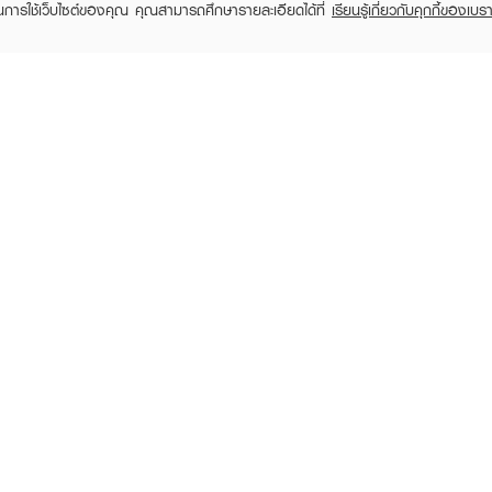
ในการใช้เว็บไซต์ของคุณ คุณสามารถศึกษารายละเอียดได้ที่
เรียนรู้เกี่ยวกับคุกกี้ของเบรา
KATHY
KATHY
Amrez Onstage Perfect
Amrez Lip Glaze Oil Tint
Hair 
Skin Powder
Treatment
฿24
฿690
฿359
฿790
(13%)
RECENTLY VIEWED