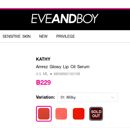
SENSITIVE SKIN
NEW
PRIVILEGE
KATHY
Amrez Glowy Lip Oil Serum
4.5 ML • 8859690130106
฿229
Variation:
01 Milky
SOLD
OUT