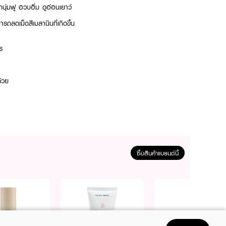
กนุ่มฟู อวบอิ่ม ดูอ่อนเยาว์
ลดเม็ดสีเมลานินที่เกิดขึ้น
ร
ด้วย
ฮยาลูรอน จะส่งผลให้ผิวหมอง
ซื้อสินค้าแบรนด์นี้