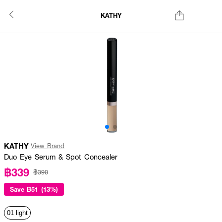
KATHY
KATHY
View Brand
Duo Eye Serum & Spot Concealer
฿339
฿390
Save
฿51 (13%)
01 light