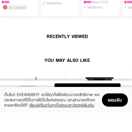
(13%)
฿290
฿690
฿35
฿790
3 Variations
4 Variations
3 Va
02 London
ผลลัพธ์ที่ได้:
ช่วยปกปิดความคล้ำใต้ตาโดยไม่ทำให้ผิวแห้งหรือเป็นคราบ พร้อมปกปิดรอยสิว
รอยแดง และจุดด่างดำได้อย่างแนบเนียน เนื้อสัมผัสเกลี่ยง่าย ไม่ตกร่อง และไม่อุด
ตันผิว ให้ฟินิชผิวที่ดูเรียบเนียนสว่างกระจ่างใสและดูสุขภาพดีตลอดวัน
RECENTLY VIEWED
● Duo Function: รวม 2 ฟังก์ชันไว้ในแท่งเดียว แยกการใช้งานสำหรับใต้ตาและ
รอยสิวชัดเจน
YOU MAY ALSO LIKE
● Eye Serum (2g): คอนซีลเลอร์เนื้อเซรั่มสูตรน้ำ บางเบา เกลี่ยง่าย ช่วยให้ใต้ตา
สว่างกระจ่างใสและเติมความชุ่มชื้น
● Spot Concealer (2.5g): คอนซีลเลอร์เนื้อบาล์ม ปกปิดรอยสิวและจุดด่างดำได้
แนบสนิท ไม่เป็นคราบ
ADD TO BAG
● Skin Nourishing: ผสานสารสกัดจาก Hyaluronic Acid, Centella,
เว็บไซต์ EVEANDBOY เราใช้คุกกี้เพื่อพัฒนาประสิทธิภาพ และ
Ceramide NP และ Vitamin E เพื่อฟื้นบำรุงผิว
ยอมรับ
ประสบการณ์ที่ดีในการใช้เว็บไซต์ของคุณ คุณสามารถศึกษา
รายละเอียดได้ที่
เรียนรู้เกี่ยวกับคุกกี้ของเบราว์เซอร์เพิ่มเติม
● Weather Resistant: ติดทนทานในสภาพอากาศร้อนชื้น เหมาะสำหรับใช้ในชีวิต
Home
Home
Promotions
Promotions
Shopping Bag
Shopping Bag
Account
Account
ประจำวัน
● Non-Comedogenic: เนื้อแน่นแต่ไม่อุดตันผิว เหมาะสำหรับผิวที่มีแนวโน้มเป็นสิว
SRICHAND
MAC
ง่าย
Skin Essential Concealer
Studio Fix Conceal And Correct Palette