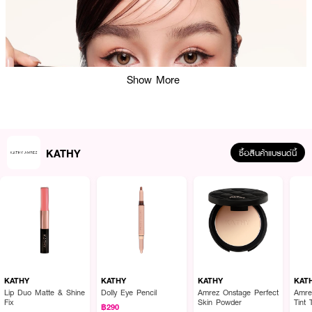
Show More
KATHY
ซื้อสินค้าแบรนด์นี้
KATHY
KATHY
KATHY
KAT
Lip Duo Matte & Shine
Dolly Eye Pencil
Amrez Onstage Perfect
Amre
Fix
Skin Powder
Tint 
฿290