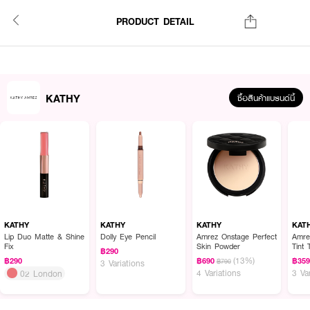
PRODUCT DETAIL
KATHY
ซื้อสินค้าแบรนด์นี้
KATHY
KATHY
KATHY
KAT
Lip Duo Matte & Shine
Dolly Eye Pencil
Amrez Onstage Perfect
Amre
Fix
Skin Powder
Tint 
฿290
(13%)
฿290
฿690
฿35
฿790
3 Variations
4 Variations
3 Va
02 London