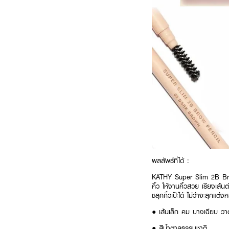
ผลลัพธ์ที่ได้ :
KATHY Super Slim 2B Brow 
คิ้ว ให้งานคิ้วสวย เรียงเส้น
ชลุคคิ้วเป๊ะได้ ไม่ว่าจะลุคแ
● เส้นเล็ก คม บางเฉียบ วาด
● สีน้ำตาลธรรมชาติ