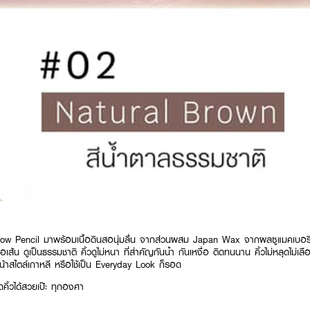
Pencil มาพร้อมเนื้อดินสอนุ่มลื่น จากส่วนผสม Japan Wax จากผลซูแมคเบอรี่ ที่
ต่อเส้น ดูเป็นธรรมชาติ คิ้วดูไม่หนา ที่สำคัญกันน้ำ กันเหงื่อ ติดทนนาน คิ้วไม่หลุดไม่เล
ต่งหน้าสไตล์เกาหลี หรือใช้เป็น Everyday Look ก็รอด
คิ้วได้สวยเป๊ะ ทุกองศา