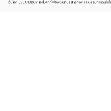
เว็บไซต์ EVEANDBOY เราใช้คุกกี้เพื่อพัฒนาประสิทธิภาพ และประสบการณ์ที่ดี
KATHY
KATHY
Lip Duo Matte & Shine
Dolly Eye Pencil
Fix
฿290
฿290