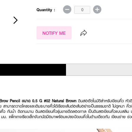
Quantity :
NOTIFY ME
Brow Pencil ขนาด 0.5 G #02 Natural Brown
ดินสออัตโนมัติสำหรับเขียนคิ้ว หัว
ง่าย สามารถวาดโครงและเติมระบายคิ้วได้เรียงเส้นต่อเส้นอย่างเป็นธรรมชาติ ไม่ดูหนา คิ้ว
ิ้ว กันน้ำ ติดทนนาน ดินสอเขียนคิ้วรุ่นขายดีตลอดกาล เป็นดินสอเขียนคิ้วแบบสลิม ช่ว
มม. แพ็กเกจเรียวเล็กจับถนัดมือมาพร้อมแปรงปัดขนคิ้วในด้ามเดียวกัน เขียนง่าย ช่วยใ