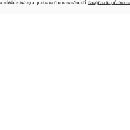
ในการใช้เว็บไซต์ของคุณ คุณสามารถศึกษารายละเอียดได้ที่
เรียนรู้เกี่ยวกับคุกกี้ของเบรา
KATHY
KATHY
Amrez Onstage Perfect
Amrez Lip Glaze Oil Tint
Hair 
Skin Powder
Treatment
฿24
฿690
฿359
฿790
(13%)
RECENTLY VIEWED