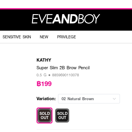
SENSITIVE SKIN
NEW
PRIVILEGE
KATHY
Super Slim 2B Brow Pencil
0.5 G • 8859690110078
฿199
Variation:
02 Natural Brown
SOLD
SOLD
OUT
OUT