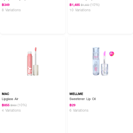
(10%)
฿349
฿1,485
฿1,650
- 05 Saturn – น้ำตาลอิฐ
8 Variations
10 Variations
- 06 Pluto – น้ำตาลแดง
- 07 Mercury – แดงตุ่นอมชมพู
- 08 Mars – แดงเบอร์กันดี
MAC
MELLME
Lipglass Air
Sweetener Lip Oil
(10%)
฿855
฿29
฿950
4 Variations
6 Variations