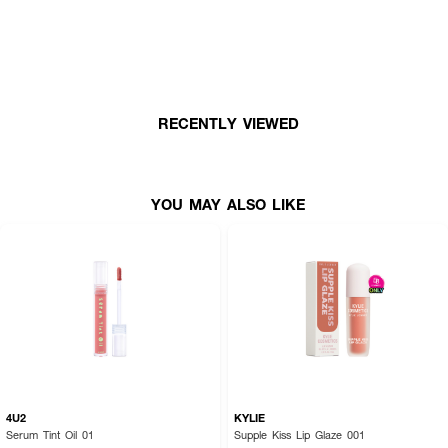
หรูหรา, กลอสฉ่ำวาว และลุคเลเยอร์ที่เปล่งประกายมีมิติ สีชัด ติดทน พร้อมบำรุง
ริมฝีปากให้อวบอิ่มสุขภาพดี
● ฟินิช 3 ลุคในแท่งเดียว
- ลุค 1: Velvet Matte — เนื้อแมตต์นุ่มดุจกำมะหยี่ สีชัด เบาสบาย ไม่ตกร่อง
RECENTLY VIEWED
- ลุค 2: Tinted Gloss — กลอสฉ่ำวาวแบบ 3D Lip Effect ปากอิ่มฟู เย้ายวน
- ลุค 3: Layered Look — ผสมแมตต์+กลอส ให้ลุคมีมิติ สะท้อนแสง ดูแพงสุด
ๆ
YOU MAY ALSO LIKE
4U2
KYLIE
Serum Tint Oil 01
Supple Kiss Lip Glaze 001