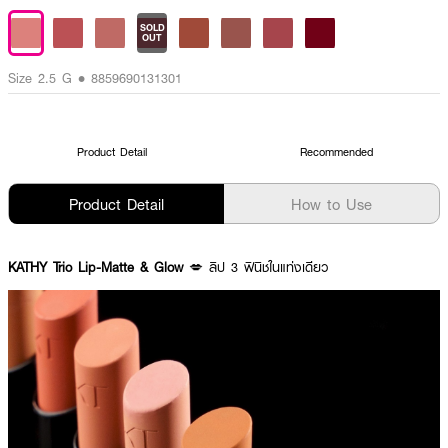
SOLD
OUT
Size 2.5 G • 8859690131301
Product Detail
Recommended
Product Detail
How to Use
KATHY Trio Lip-Matte & Glow
💋 ลิป 3 ฟินิชในแท่งเดียว