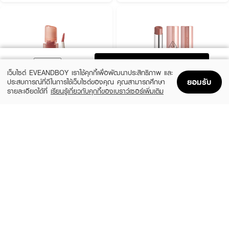
ADD TO BAG
เว็บไซต์ EVEANDBOY เราใช้คุกกี้เพื่อพัฒนาประสิทธิภาพ และ
How to Use:
ยอมรับ
ประสบการณ์ที่ดีในการใช้เว็บไซต์ของคุณ คุณสามารถศึกษา
รายละเอียดได้ที่
เรียนรู้เกี่ยวกับคุกกี้ของเบราว์เซอร์เพิ่มเติม
● ใช้หัวแปรงทาเนื้อแมตต์ลงบนริมฝีปาก
Home
Home
Promotions
Promotions
Shopping Bag
Shopping Bag
Account
Account
LAKA
3CE
● เติมลุคด้วยกลอสเพื่อความอวบอิ่ม หรือทาทับเพื่อสร้างลุคเลเยอร์
Jelling Nude Gloss
Glazy Lip Glow
(28%)
(29%)
฿410
฿490
฿570
฿690
6 Variations
10 Variations
💖 หนึ่งแท่ง… สามพลัง สวยมั่นใจได้ทุกวัน
● แมตต์ – สง่าระดับ Queen
● กลอส – เย้ายวนระดับ Star
● เลเยอร์ – เปล่งประกายระดับ Universe