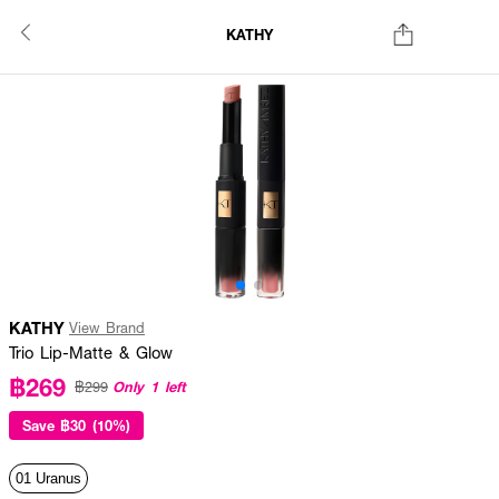
KATHY
KATHY
View Brand
Trio Lip-Matte & Glow
฿269
Only 1 left
฿299
Save
฿30 (10%)
01 Uranus