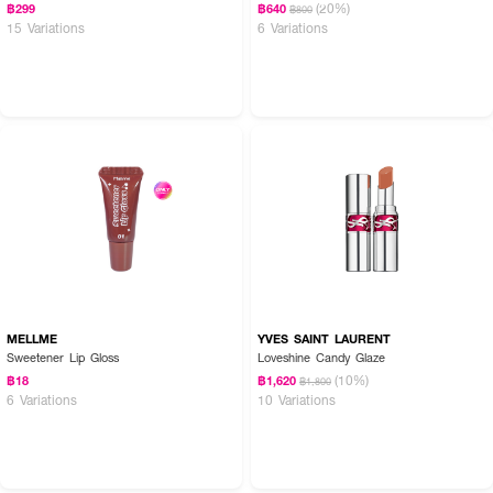
(20%)
฿299
฿640
฿800
15 Variations
6 Variations
MELLME
YVES SAINT LAURENT
Sweetener Lip Gloss
Loveshine Candy Glaze
● คุณสมบัติเด่นของ KATHY Trio Lip-Matte & Glow
(10%)
฿18
฿1,620
฿1,800
6 Variations
10 Variations
- เนื้อแมตต์บางเบา สีชัด ติดทนนาน
- กลอสฉ่ำวาว ไม่เหนียว เติมเต็มริมฝีปากให้อวบอิ่ม
- มีสารบำรุงเข้มข้นกว่า 18 ชนิด เช่น Glutathione, Marine Collagen,