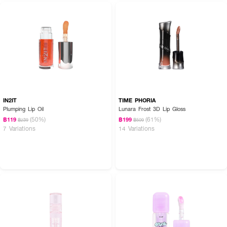
Hyaluronic Acid, Vitamin C & E
- อุดมด้วยน้ำมันธรรมชาติ 7 ชนิด (Shea Butter, Meadowfoam, Jojoba,
Rosehip, Macadamia, Calendula, Evening Primrose)
- เทคโนโลยี Pigment ระดับไมโคร ให้สีเรียบเนียน ไม่เป็นคราบ
- หัวแปรงพิเศษ ขนนุ่มแน่น ลงลิปง่าย
- FDA Registration Number: 13-1-6800018544
- Product Quantity: 1 แท่ง 2.5g
IN2IT
TIME PHORIA
Plumping Lip Oil
Lunara Frost 3D Lip Gloss
(50%)
(61%)
฿119
฿199
฿239
฿509
7 Variations
14 Variations