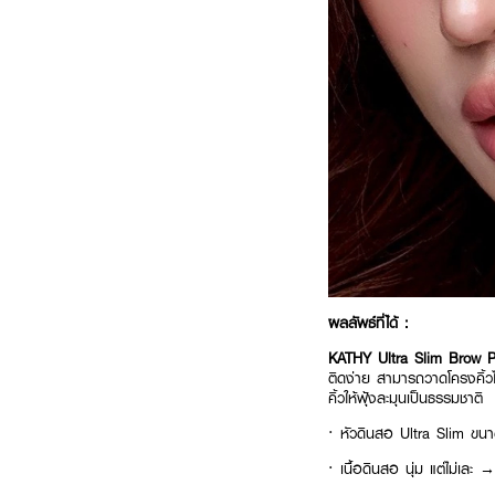
ผลลัพธ์ที่ได้ :
KATHY Ultra Slim Brow 
ติดง่าย สามารถวาดโครงคิ้วไ
คิ้วให้ฟุ้งละมุนเป็นธรรมชาติ
·
หัวดินสอ Ultra Slim ขนาด
·
เนื้อดินสอ นุ่ม แต่ไม่เละ →