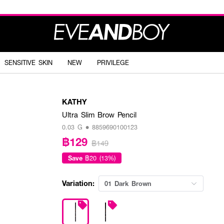
SENSITIVE SKIN
NEW
PRIVILEGE
KATHY
Ultra Slim Brow Pencil
0.03 G • 8859690100123
฿129
฿149
Save
฿20 (13%)
Variation:
01 Dark Brown