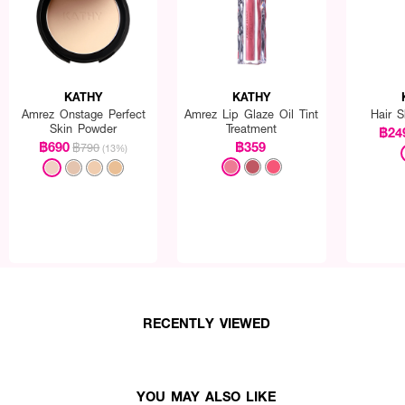
KATHY
KATHY
Amrez Onstage Perfect
Amrez Lip Glaze Oil Tint
Hair 
Skin Powder
Treatment
฿24
฿690
฿359
฿790
(13%)
RECENTLY VIEWED
YOU MAY ALSO LIKE