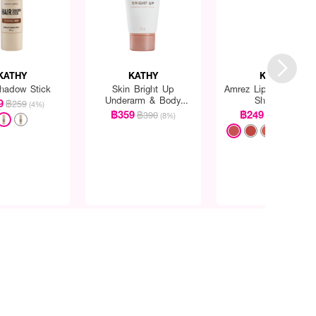
KATHY
KATHY
KATHY
Shadow Stick
Skin Bright Up
Amrez Lip Duo Matte
Underarm & Body
Shine Fix
9
฿259
(4%)
Cream
฿359
฿249
฿390
฿290
(8%)
(14%)
+9