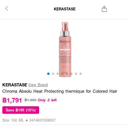
KERASTASE
KERASTASE
View Brand
Chroma Absolu Heat Protecting thermique for Colored Hair
฿1,791
Only 2 left
฿1,990
Save
฿199 (10%)
Size 150 ML • 3474637059057