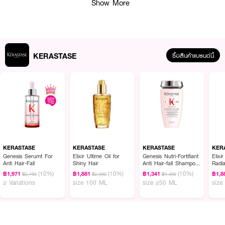
Show More
KERASTASE
ซื้อสินค้าแบรนด์นี้
ผลลัพธ์ที่ได้ :
สเปรย์สูตรมอยส์เจอไรเซอร์ ปกป้องปัจจัยต่าง ๆ ที่ทำร้ายผมทำสี ได้แก่ แสงยูวี
ความชื้น ความร้อน และอนุมูลที่ทำให้สีออกซิเดชั่น ปกป้องเส้นผมจากความชื้นและ
โมเลกุลน้ำในอากาศ สาเหตุของผมชี้ฟู กันความร้อนจากการเป่าไดร์/หนีบ หรือม้วน
ลอนได้สูงถึง 230 องศาเซลเซียส
KERASTASE
KERASTASE
KERASTASE
KER
Genesis Serumt For
Elixir Ultime Oil for
Genesis Nutri-Fortifiant
Elixi
● สเปรย์บำรุงผมทำสี ลดการชี้ฟูและกันความร้อนก่อนเป่าไดร์ - 150 มล.
Anti Hair-Fall
Shiny Hair
Anti Hair-fall Shampoo
Radi
for Thick Hair
Oil F
(10%)
(10%)
(10%)
฿1,971
฿1,881
฿1,341
฿1,8
฿2,190
฿2,090
฿1,490
● ช่วยล็อคสีผมพร้อมป้องกันการเฟดหลังจากทำสี ถึง 6 สัปดาห์
2 Variations
size 100 ML
size 250 ML
size
● เส้นผมแข็งแรงขึ้น
● ผมเปล่งประกายเงางามมากขึ้น