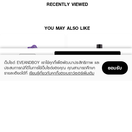
● ลดการชี้ฟูของผมที่เกิดจากการทำสี
RECENTLY VIEWED
● ป้องกันผมจากความร้อนสูงถึง 230 องศา
YOU MAY ALSO LIKE
ADD TO BAG
เว็บไซต์ EVEANDBOY เราใช้คุกกี้เพื่อพัฒนาประสิทธิภาพ และ
ยอมรับ
ประสบการณ์ที่ดีในการใช้เว็บไซต์ของคุณ คุณสามารถศึกษา
รายละเอียดได้ที่
เรียนรู้เกี่ยวกับคุกกี้ของเบราว์เซอร์เพิ่มเติม
Home
Home
Promotions
Promotions
Shopping Bag
Shopping Bag
Account
Account
HAIR IT
LIFEFORD
Hya Keratin Leave In Conditioner & Hair
Paris Salon Artist Power Extreme Spray
Sleeping Mask
(31%)
฿109
฿159
(9%)
฿199
฿219
size 320 ML
size 100 G