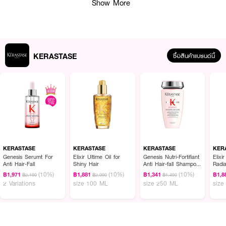
Show More
KERASTASE
ซื้อสินค้าแบรนด์นี้
ผลลัพธ์ที่ได้ :
ลีฟ-อิน สำหรับเส้นผมฟื้นบำรุงล้ำลึกพร้อมปกป้องช่วยปิดเกล็ดผมให้เรียบ
เส้นผมนุ่มลื่นยืดหยุ่น ไม่เปราะหักง่ายป้องกันความชื้นจากภายนอกลดชี้ฟู เพิ่ม
KERASTASE
KERASTASE
KERASTASE
KER
ประกายเงางาม ป้องกันความร้อนจากการเป่าไดร์ หนีบหรือม้วนลอน ได้สูงถึง
Genesis Serumt For
Elixir Ultime Oil for
Genesis Nutri-Fortifiant
Elixi
Anti Hair-Fall
Shiny Hair
Anti Hair-fall Shampoo
Radi
230 องศา
for Thick Hair
Oil F
(10%)
(10%)
(10%)
฿1,971
฿1,881
฿1,341
฿1,8
฿2,190
฿2,090
฿1,490
● ครีมกันความร้อน บำรุงก่อนไดร์ คืนความอ่อนเยาว์และความยืดหยุ่นแก่เส้นผม
2 Variations
size 100 ML
size 250 ML
size
- 150 มล.
● ป้องกันความร้อนจากการเป่าไดร์ หนีบหรือม้วนลอน ได้สูงถึง 230 องศา
● เติมความชุ่มชื้นตามธรรมชาติ