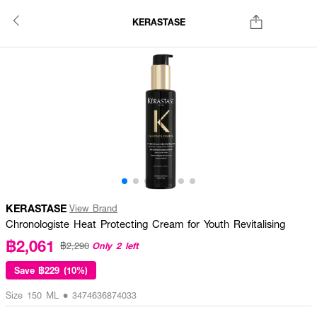
KERASTASE
KERASTASE
View Brand
Chronologiste Heat Protecting Cream for Youth Revitalising
฿2,061
Only 2 left
฿2,290
Save
฿229 (10%)
Size 150 ML • 3474636874033