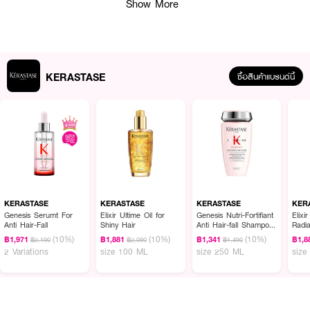
Show More
KERASTASE
ซื้อสินค้าแบรนด์นี้
ผลลัพธ์ที่ได้ :
มาส์กบำรุงสำหรับผมธรรมดาหรือแห้งเล็กน้อย พร้อมดูแลหนังศีรษะในหนึ่งเดียว
เติมความชุ่มชื้นแก่หนังศีรษะและเส้นใยผมฟื้นบำรุงล้ำลึก เสริมความแข็งแรง และ
ความอวบอิ่มแก่เส้นใยผมเส้มผม เปลี่ยนจากความแห้งกระด้าง เป็นความพริ้วไหว
KERASTASE
KERASTASE
KERASTASE
KER
นุ่มเงา ได้ในทันที ลดชี้ฟู เพิ่มประกายเงางาม เส้นผมนุ่มสลวย คงอยู่อย่าง
Genesis Serumt For
Elixir Ultime Oil for
Genesis Nutri-Fortifiant
Elixi
Anti Hair-Fall
Shiny Hair
Anti Hair-fall Shampoo
Radi
ยาวนาน
for Thick Hair
Oil F
(10%)
(10%)
(10%)
฿1,971
฿1,881
฿1,341
฿1,8
฿2,190
฿2,090
฿1,490
● มาส์กสำหรับทุกสภาพเส้นผม กลิ่นหอมหรูหรา คืนความอ่อนเยาว์ให้กับเส้นผม
2 Variations
size 100 ML
size 250 ML
size
- 200 มล.
● เติมความชุ่มชื้นตามธรรมชาติ
● คืนความแข็งแรงแก่หนังศรีษะ เส้นผมเปล่งประกายสุขภาพดี