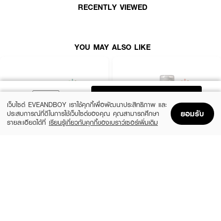
RECENTLY VIEWED
● ปกป้องหนังศรีษะและเส้นผมจากมลภาวะต่างๆ
YOU MAY ALSO LIKE
ADD TO BAG
เว็บไซต์ EVEANDBOY เราใช้คุกกี้เพื่อพัฒนาประสิทธิภาพ และ
ยอมรับ
ประสบการณ์ที่ดีในการใช้เว็บไซต์ของคุณ คุณสามารถศึกษา
รายละเอียดได้ที่
เรียนรู้เกี่ยวกับคุกกี้ของเบราว์เซอร์เพิ่มเติม
Home
Home
Promotions
Promotions
Shopping Bag
Shopping Bag
Account
Account
JOJI SECRET YOUNG
OLAPLEX
Charcoal Keratin Treatment Mask
Nº.3 Hair Perfector™
(16%)
฿159
฿1,490
฿189
size 300 G
size 100 ML