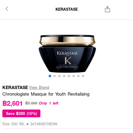
KERASTASE
KERASTASE
View Brand
Chronologiste Masque for Youth Revitalising
฿2,601
Only 1 left
฿2,890
Save
฿289 (10%)
Size 200 ML • 3474636728299