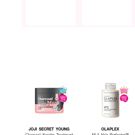
JOJI SECRET YOUNG
OLAPLEX
Charcoal Keratin Treatment
Nº.3 Hair Perfector™