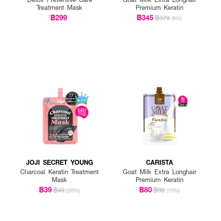
Treatment Mask
Premium Keratin
฿299
฿345
฿379
(9%)
JOJI SECRET YOUNG
CARISTA
Charcoal Keratin Treatment
Goat Milk Extra Longhair
Mask
Premium Keratin
฿39
฿80
฿49
฿89
(20%)
(10%)