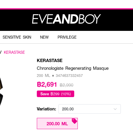
SENSITIVE SKIN
NEW
PRIVILEGE
/
KERASTASE
KERASTASE
Chronologiste Regenerating Masque
200 ML • 3474637332457
฿2,691
฿2,990
Save
฿299 (10%)
Variation:
200.00
200.00 ML