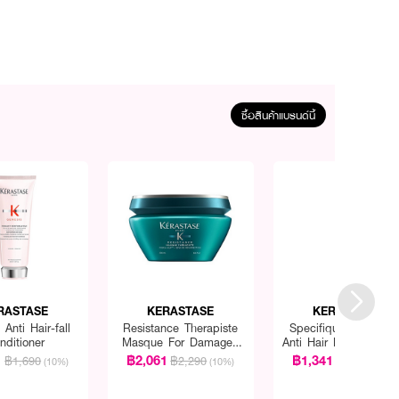
ซื้อสินค้าแบรนด์นี้
RASTASE
KERASTASE
KERASTASE
Anti Hair-fall
Resistance Therapiste
Specifique Preventio
nditioner
Masque For Damaged
Anti Hair Loss Shamp
Hair
1
฿2,061
฿1,341
฿1,690
฿2,290
฿1,490
(10%)
(10%)
(10%