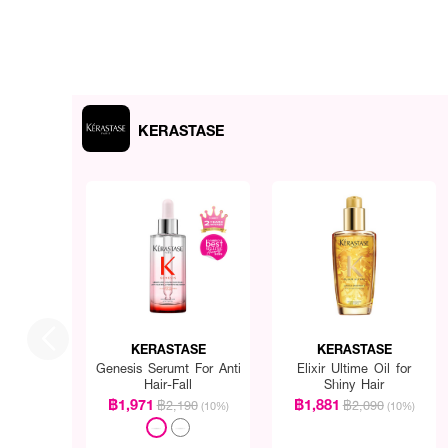
KERASTASE
KERASTASE
KERASTASE
Genesis Serumt For Anti
Elixir Ultime Oil for
Hair-Fall
Shiny Hair
฿1,971
฿1,881
฿2,190
฿2,090
(10%)
(10%)