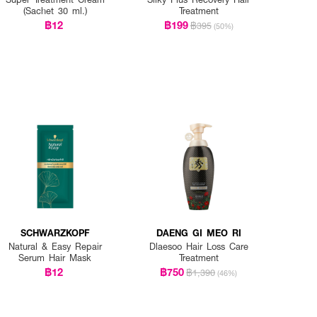
(Sachet 30 ml.)
Treatment
฿12
฿199
฿395
(50%)
SCHWARZKOPF
DAENG GI MEO RI
Natural & Easy Repair
Dlaesoo Hair Loss Care
Serum Hair Mask
Treatment
฿12
฿750
฿1,390
(46%)