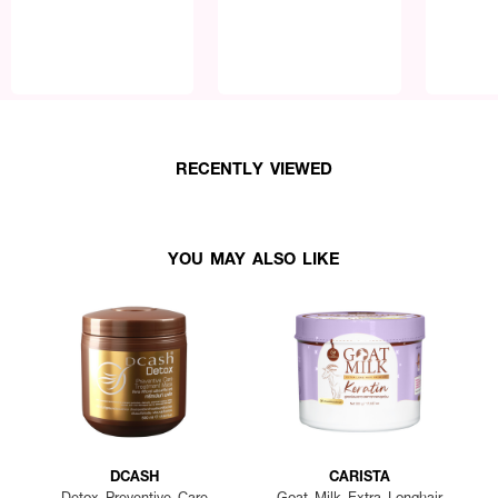
RECENTLY VIEWED
YOU MAY ALSO LIKE
DCASH
CARISTA
Detox Preventive Care
Goat Milk Extra Longhair