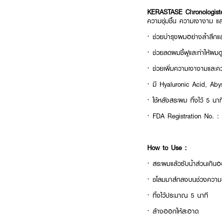
KERASTASE Chronologist
ความชุ่มชื้น ความเงางาม แล
·
ช่วยบำรุงผมอย่างล้ำลึกและ
·
ช่วยลดผมชี้ฟูและทำให้ผมดูเ
·
ช่วยเพิ่มความเงางามและคว
·
มี Hyaluronic Acid, Aby
·
ใช้หลังสระผม ทิ้งไว้ 5 น
· FDA Registration No. 
How to Use :
· สระผมแล้วซับน้ำส่วนเกิน
· ชโลมมาส์กลงบนช่วงควา
· ทิ้งไว้ประมาณ 5 นาที
· ล้างออกให้สะอาด