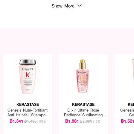
Show More
KERASTASE
KERASTASE
KE
Genesis Nutri-Fortifiant
Elixir Ultime Rose
Genesis 
Anti Hair-fall Shampoo
Radiance Sublimating
Co
for Thick Hair
Oil For Colored Hair
฿1,341
฿1,881
฿1,52
฿1,490
฿2,090
(10%)
(10%)