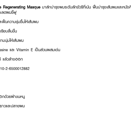
e Regenerating Masque
มาส์กบำรุงผมระดับลักชัวรีที่เน้น ฟื้นบำรุงเส้นผมและหนังศ
ะลดผมชี้ฟู
ฟื้นความชุ่มชื้นให้เส้นผม
รียบลื่นขึ้น
ามนุ่มให้เส้นผม
ssine และ Vitamin E เป็นส่วนผสมเด่น
าที แล้วล้างออก
: 10-2-6500012882
ออกด้วยผ้าขนหนู
มยาวและปลายผม