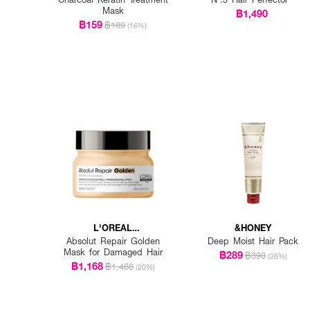
Mask
฿1,490
฿159
฿189
(16%)
L'OREAL
&HONEY
PROFESSIONNEL
Absolut Repair Golden
Deep Moist Hair Pack
Mask for Damaged Hair
฿289
฿390
(26%)
฿1,168
฿1,460
(20%)