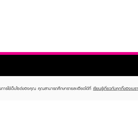
ในการใช้เว็บไซต์ของคุณ คุณสามารถศึกษารายละเอียดได้ที่
เรียนรู้เกี่ยวกับคุกกี้ของเบรา
TOMER CARE
EVEANDBOY MEMBER
 Shopping
Member registration
 store
t us