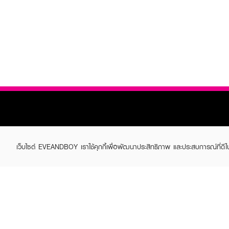
เว็บไซต์ EVEANDBOY เราใช้คุกกี้เพื่อพัฒนาประสิทธิภาพ และประสบการณ์ที่ดี
ABOUT EVEANDBOY
CUS
Brand story
Online
Privacy Policy
Find a
Terms and Conditions
Contac
Sell on EVEANDBOY