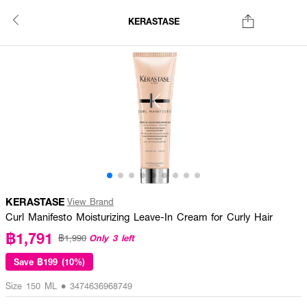
KERASTASE
KERASTASE
View Brand
Curl Manifesto Moisturizing Leave-In Cream for Curly Hair
฿1,791
Only 3 left
฿1,990
Save
฿199 (10%)
Size 150 ML • 3474636968749