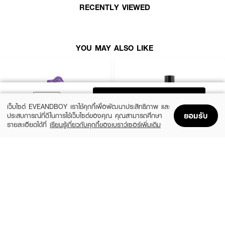
RECENTLY VIEWED
● เส้นผมลอนเรียบลื่น ลดผิวสัมผัสที่เสียดสี
● ลดการแห้งแตกปลายผมลอนที่เคยหยาบกระด้าง
● นุ่มลื่นขึ้น หวีและจัดทรงง่ายขึ้น
YOU MAY ALSO LIKE
ADD TO BAG
เว็บไซต์ EVEANDBOY เราใช้คุกกี้เพื่อพัฒนาประสิทธิภาพ และ
ยอมรับ
ประสบการณ์ที่ดีในการใช้เว็บไซต์ของคุณ คุณสามารถศึกษา
รายละเอียดได้ที่
เรียนรู้เกี่ยวกับคุกกี้ของเบราว์เซอร์เพิ่มเติม
Home
Home
Promotions
Promotions
Shopping Bag
Shopping Bag
Account
Account
HAIR IT
LIFEFORD
Hya Keratin Leave In Conditioner & Hair
Paris Salon Artist Power Extreme Spray
Sleeping Mask
(31%)
฿109
฿159
(9%)
฿199
฿219
size 320 ML
size 100 G