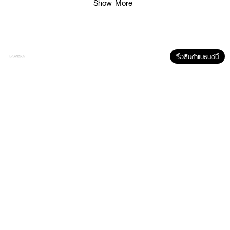
Show More
ซื้อสินค้าแบรนด์นี้
ผลลัพธ์ที่ได้ :
ครีมจับลอน สำหรับผมดัดลอน หรือผมหยักศกธรรมชาติ ลดการชี้ฟู เติมความ
ชุ่มชื้นเพื่อผมจัดทรงง่าย
● ครีมจับลอน สำหรับผมดัดลอน หรือผมหยักศกธรรมชาติ ลดการชี้ฟู เติมความ
ชุ่มชื้นเพื่อผมจัดทรงง่าย - 150 มล.
● ช่วยเพิ่มความชุ่มชื้นได้ถึง 74%
● ผมลอนไม่พันกัน จัดทรงง่ายขึ้นหวีง่ายขึ้น 98%
● ลอนเข้ารูป ยืดหยุ่นตามธรรมชาติ
● จัดทรงลอนได้ตามสไตล์ที่ต้องการ