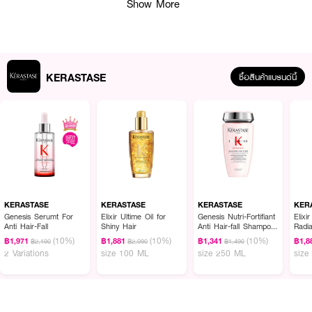
Show More
KERASTASE
ซื้อสินค้าแบรนด์นี้
ผลลัพธ์ที่ได้ :
มาส์กเนื้อเข้มข้นสำหรับบำรุงเส้นผม ที่ออกแบบเพื่อดูแลเส้นผมที่เล็ก ลีบแบน ให้แล
ดูมีความหนาแน่น โดยการเสริมสร้างเส้นใยผมให้เติบโตเพิ่มขึ้น รวมถึงบำรุงเส้นผม
KERASTASE
KERASTASE
KERASTASE
KER
ที่มีอยู่เดิมให้มีความแข็งแรง ยืดหยุ่น แลดูมีวอลลุ่ม ให้ความชุ่มชื้นในระดับที่พอดี ไม่
Genesis Serumt For
Elixir Ultime Oil for
Genesis Nutri-Fortifiant
Elixi
Anti Hair-Fall
Shiny Hair
Anti Hair-fall Shampoo
Radi
แห้งเสียและชี้ฟู เหมาะสำหรับผู้ที่มีปัญหาเส้นผมขาดความหนาแน่น ส่งผมให้ผมมี
for Thick Hair
Oil F
(10%)
(10%)
(10%)
ความอวบอิ่ม เปล่งประกาย สุขภาพดี และดูแลเส้นผมได้ง่ายขึ้น สามารถหวีและจัด
฿1,971
฿1,881
฿1,341
฿1,8
฿2,190
฿2,090
฿1,490
2 Variations
size 100 ML
size 250 ML
size
แต่งทรงผมได้อย่างง่ายดาย ฟื้นคืนเส้นผมของคุณกลับคืนมาได้ด้วยตัวคุณเอง
เผยเส้นผมใหม่ที่มีคุณภาพมากขึ้น เนื้อผมอวบอ้วนและหนาแน่นขึ้น จัดทรงง่าย แล
ดูมีวอลลุ่มดั่งใจ
● มาส์กบำรุงผมลีบแบนที่ต้องการวอลลุ่ม ให้กลับมามีน้ำหนักและแข็งแรง - 200