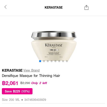
KERASTASE
KERASTASE
View Brand
Densifique Masque for Thinning Hair
฿2,061
Only 2 left
฿2,290
Save
฿229 (10%)
Size 200 ML • 3474636403929